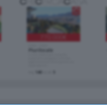
770.000
€
Como - Como
Plurilocale
in zona residenziale e tranquilla,
proponiamo prestigioso e luminoso
appartamento all'ultimo piano di uno
stabile signorile …
mq.
140
locali:
5