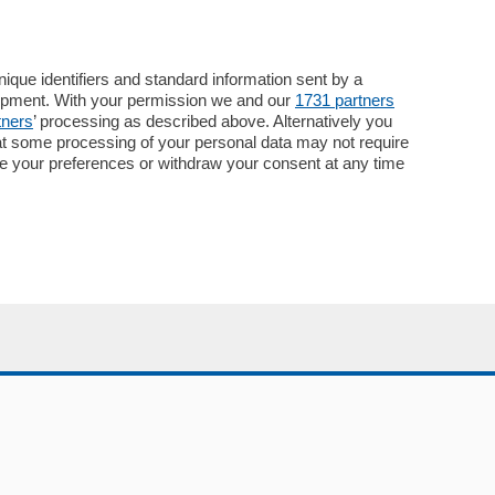
Servizi
Necrologie
que identifiers and standard information sent by a
lopment. With your permission we and our
1731 partners
Pubblicità
tners
’ processing as described above. Alternatively you
Concorsi
at some processing of your personal data may not require
Abbonamenti
nge your preferences or withdraw your consent at any time
Più letti
Le aziende comunicano
Speciali
Cinema
ChiCercaCasa
Archivio
Meteo
Skill Alexa
Elezioni 2024