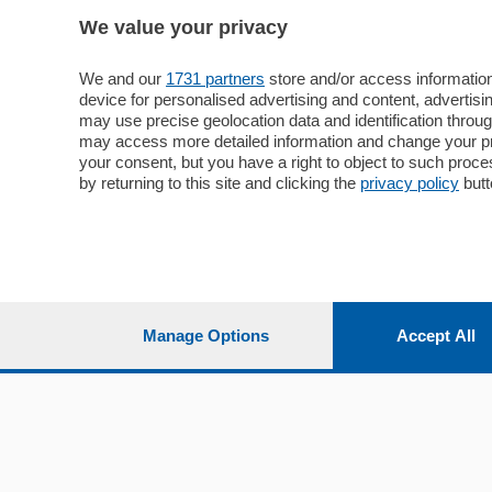
We value your privacy
Sezioni
Territor
Cronaca
Como
We and our
1731 partners
store and/or access information
device for personalised advertising and content, advert
Economia
Cintura
may use precise geolocation data and identification throu
Cultura e Spettacoli
Lago e val
may access more detailed information and change your pre
Sport
Cantù e M
your consent, but you have a right to object to such proc
Editoriali
Erba
by returning to this site and clicking the
privacy policy
butt
Podcast
Olgiate e 
Quatar Pass
Media Inglese
Sport
Storie nella Breva
Dirette C
Focus
Classifica
Manage Options
Accept All
Up
Notizie C
Dossier
Classifica
Classifica
Settimanali
Classifich
L'Ordine
Imprese & Lavoro