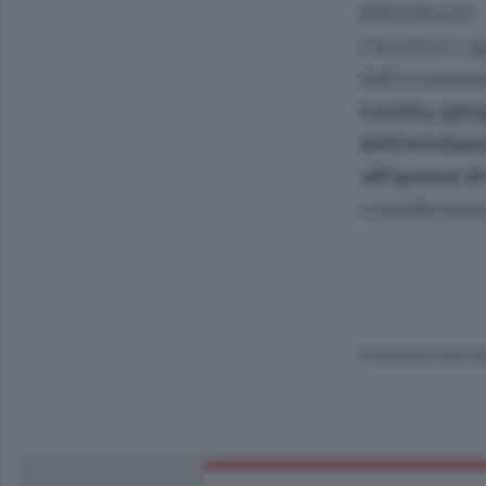
BRUXELLES - 
Christine Lag
dell'economia
Lintila, spi
dell'età (li
all'ipotesi d
considerazion
© RIPRODUZIONE RI