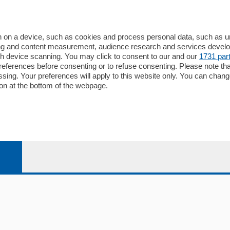
io
Chi Siamo
Redazione
 on a device, such as cookies and process personal data, such as uni
ising and content measurement, audience research and services deve
Editore
gh device scanning. You may click to consent to our and our
1731 par
li
Contatti
ferences before consenting or to refuse consenting. Please note th
ariano
Privacy e Policy
essing. Your preferences will apply to this website only. You can cha
on at the bottom of the webpage.
bassa
alcio Como
 Serie B
alcio Como
 Serie A
 Serie A Femminile
e