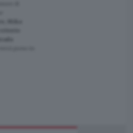
ssore di
se
re, Mika
criterio
trada
 verrà preso in