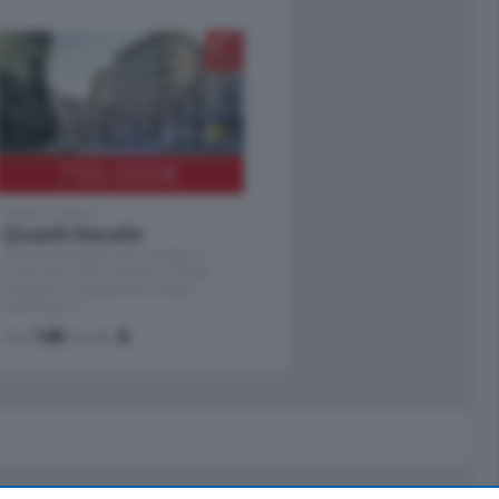
795.000
€
Como - Como
Quadrilocale
Zona Como Borghi. Nel complesso di
nuova costruzione "JIULIUS" in Classe
Energetica A2 proponiamo ampio
Quadrilocale …
mq.
145
locali:
4