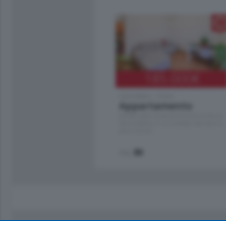
185.000
€
Cernobbio - Como
Appartamento
Situato nella tranquilla frazione di Piazza
Santo Stefano, in un contesto riservato e a
pochi minuti …
mq.
80