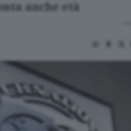
onta anche età
Lettu