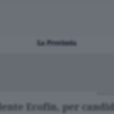
MARTEDÌ 
dente Ecofin, per candid