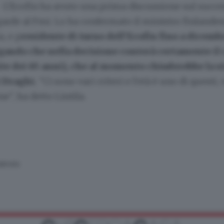
L'Ecofin ha avuto una prima discussione sul succe
arde al Fmi. Lo ha confermato il ministro finlande
, e p
residente di turno dell'Ecofin fino a dicemb
egando che nella decisione conterà certamente il 
mite dei 65 anni), che al momento chiuderebbe la s
i Draghi.
"Ci sono vari criteri e l'età è uno di questi,
e", ha detto Lintila.
SERVATA