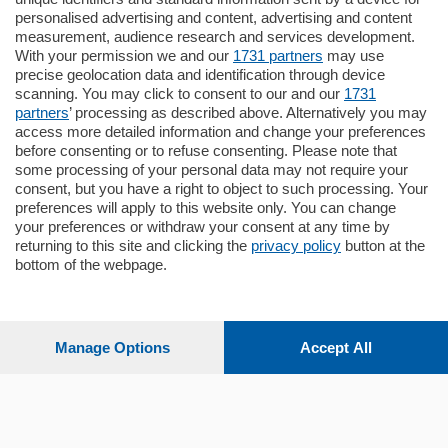
Como - Como
personalised advertising and content, advertising and content
Plurilocale
measurement, audience research and services development.
in zona residenziale e tranquilla,
With your permission we and our
1731 partners
may use
proponiamo prestigioso e luminoso
precise geolocation data and identification through device
appartamento all'ultimo piano di uno
scanning. You may click to consent to our and our
1731
stabile signorile …
partners
’ processing as described above. Alternatively you may
mq.
140
locali:
5
access more detailed information and change your preferences
before consenting or to refuse consenting. Please note that
some processing of your personal data may not require your
consent, but you have a right to object to such processing. Your
preferences will apply to this website only. You can change
your preferences or withdraw your consent at any time by
returning to this site and clicking the
privacy policy
button at the
bottom of the webpage.
Sezioni
Settimanali
Manage Options
Accept All
Territorio
Sport