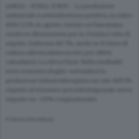
(ANSA) - ROMA, 11 NOV - La produzione
industriale a settembretorna positiva, in rialzo
dello 0,2% su agosto, mentre su baseannua
risulta in diminuzione per la 25esima volta di
seguito, indiscesa del 3%, anche se il ritmo di
caduta rallenta (datocorretto per effetti
calendario). Lo rileva l'Istat. Nella mediadel
terzo trimestre (luglio-settembre) la
produzione industrialeregistra un calo dell'1%
rispetto al trimestre precedente(quando aveva
segnato un -0,9% congiunturale).
© RIPRODUZIONE RISERVATA