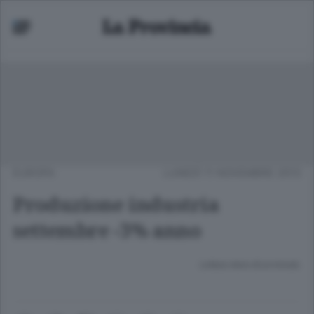
EUROPA
LUNEDÌ 11 NOVEMBRE 2013
Produzione industria
settembre -3% anno
Lettura meno di un minuto.