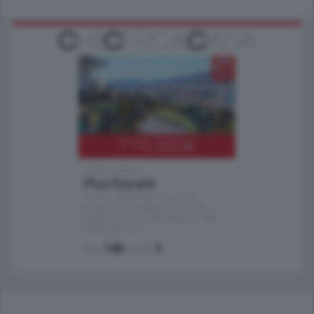
770.000
€
Como - Como
Plurilocale
in zona residenziale e tranquilla,
proponiamo prestigioso e luminoso
appartamento all'ultimo piano di uno
stabile signorile …
mq.
140
locali:
5