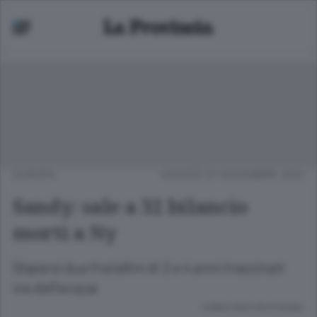
EUROPA
GIOVEDÌ 01 NOVEMBRE 2012
Sandy: sale a 32 bilancio
morti a Ny
Dispersi due fratellini di 2 e 4 anni trascinati
via dall'acqua
Lettura meno di un minuto.