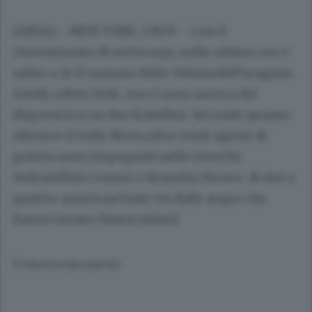
(ANSA) - NEW YORK, 1 NOV - Con il
ritrovamento di settecorpi, nelle ultime ore e'
salito a 32 il numero delle vittimedell'uragano
Sandy a New York, ma ci sono ancora dei
dispersi,tra cui due fratellini. Secondo quanto
riferisce il Daily News,oltre venti agenti di
polizia sono impegnati nelle ricerche
deifratellini Connor e Brandon Moore, di due e
quattro anni,trascinati via dalle acque che
hanno invaso Staten Island.
© RIPRODUZIONE RISERVATA