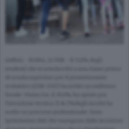
(ANSA) - ROMA, 22 FEB - Il 53,1% degli
studenti che si sonoiscritti a una classe prima
di scuola superiore per il prossimoanno
scolastico (2016-2017) ha scelto un indirizzo
liceale. Unosu tre, il 30,4%, ha optato per
l'istruzione tecnica. Il 16,5%degli iscritti ha
scelto un percorso professionale. Sono
iprimissimi dati che emergono dalle iscrizioni