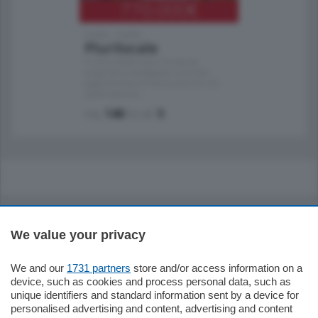
770.000
€
Como - Como
Plurilocale
in zona residenziale e tranquilla,
proponiamo prestigioso e luminoso
appartamento all'ultimo piano di uno
stabile signorile …
mq.
140
locali:
5
Sezioni
We value your privacy
Settimanali
We and our
1731 partners
store and/or access information on a
device, such as cookies and process personal data, such as
Territorio
unique identifiers and standard information sent by a device for
personalised advertising and content, advertising and content