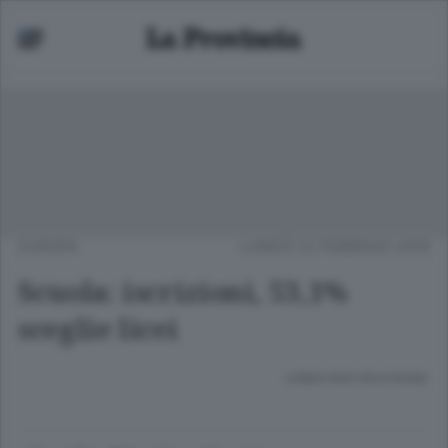
EUROPA
LUNEDÌ 22 FEBBRAIO 2016
Scuola: iscrizioni, 53,1%
sceglie licei
Lettura meno di un minuto.