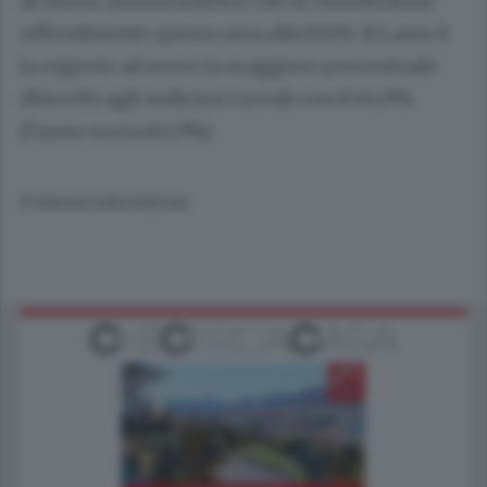
al nuovo annoscolastico che si chiuderanno
ufficialmente questa sera alle20.00. Il Lazio è
la regione ad avere la maggiore percentuale
diiscritti agli indirizzi Liceali con il 64,9%
(l'anno scorso63,3%).
© RIPRODUZIONE RISERVATA