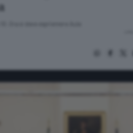
a
o 10. Ora si deve espriemere Aula
Lettu