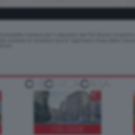
untadella Camera per il deputato del Pdl Nicola Cosentino. I
lla richiesta di arrestosi dovra' esprimere l'Aula della Came
SERVATA
795.000
€