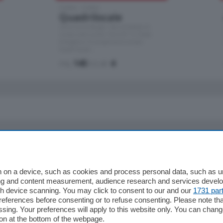
Como - Como
Quadrilocale
Zona Como Borghi. Nel complesso di
nuova costruzione "JIULIUS" in Classe
Energetica A2 proponiamo ampio
Quadrilocale …
mq.
145
locali:
4
io
Chi Siamo
Redazione
 on a device, such as cookies and process personal data, such as uni
ising and content measurement, audience research and services deve
Editore
gh device scanning. You may click to consent to our and our
1731 par
li
Contatti
ferences before consenting or to refuse consenting. Please note th
ariano
Privacy e Policy
essing. Your preferences will apply to this website only. You can cha
on at the bottom of the webpage.