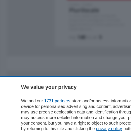
Como - Como
Plurilocale
in zona residenziale e tranquilla,
proponiamo prestigioso e luminoso
appartamento all'ultimo piano di uno
stabile signorile …
mq.
140
locali:
5
We value your privacy
Sezioni
Territor
Cronaca
Como
We and our
1731 partners
store and/or access information
device for personalised advertising and content, advert
Economia
Cintura
may use precise geolocation data and identification throu
Cultura e Spettacoli
Lago e val
may access more detailed information and change your pre
Sport
Cantù e M
your consent, but you have a right to object to such proc
Editoriali
Erba
by returning to this site and clicking the
privacy policy
butt