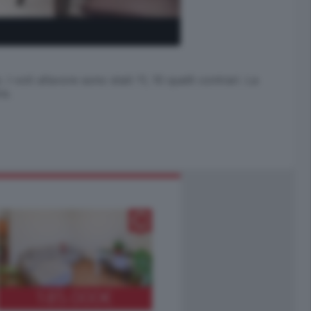
 voti afavore sono stati 11, 10 quelli contrari. La
ra.
185.000
€