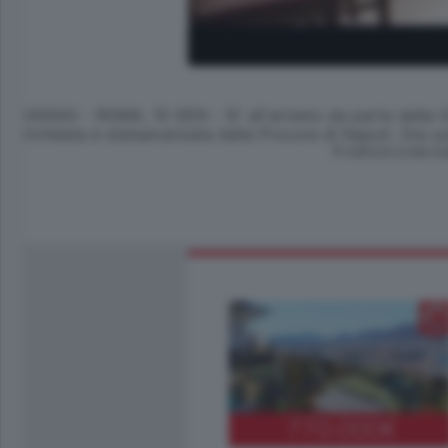
(ANSA) - ROMA, 10 GEN - Si' all'arresto da parte della Gi
richiesta è stataavanzata dalla Procura di Napoli. Ora su
© RIPRODUZIONE RI
770.000
€