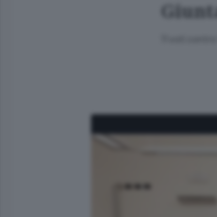
Giunt
11 voti contr