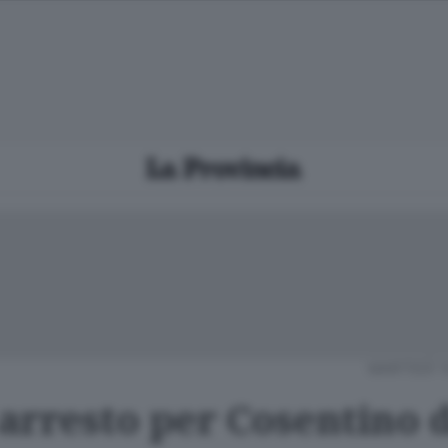
MARTEDÌ 1
 arresto per Cosentino 