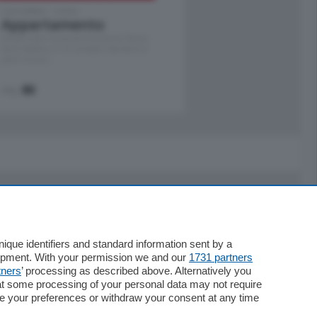
Cernobbio - Como
Appartamento
Situato nella tranquilla frazione di Piazza
Santo Stefano, in un contesto riservato e a
pochi minuti …
mq.
80
Servizi
Necrologie
que identifiers and standard information sent by a
lopment. With your permission we and our
1731 partners
Pubblicità
tners
’ processing as described above. Alternatively you
Concorsi
at some processing of your personal data may not require
Abbonamenti
nge your preferences or withdraw your consent at any time
Più letti