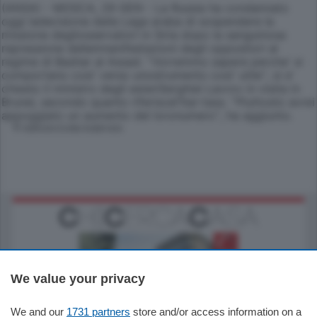
(ANSA) - MOSCA, 29 GEN - La Russia ha condannato
oggi ladecisione della Lega araba di sospendere la
missione degliosservatori in Siria dopo la sanguinosa
repressione dellemnanifestazioni degli oppositori al
regime di Bashar al Assad. ''Vorremmo sapere perche' si
comportano cosi' verso unostrumento cosi' utile'', si e'
chiesto il ministro degli esteriSerghiei Lavrov in visita in
Brunei, secondo quanto riferiscel'Itar-tass. ''Piuttosto avrei
appoggiato un aumento del loronumero'', ha aggiunto.
© RIPRODUZIONE RISERVATA
We value your privacy
We and our
1731 partners
store and/or access information on a