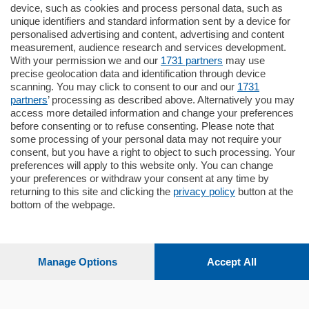
795.000
€
device, such as cookies and process personal data, such as
unique identifiers and standard information sent by a device for
Como - Como
personalised advertising and content, advertising and content
Quadrilocale
measurement, audience research and services development.
Zona Como Borghi. Nel complesso di
With your permission we and our
1731 partners
may use
nuova costruzione "JIULIUS" in Classe
precise geolocation data and identification through device
Energetica A2 proponiamo ampio
scanning. You may click to consent to our and our
1731
Quadrilocale …
partners
’ processing as described above. Alternatively you may
mq.
145
locali:
4
access more detailed information and change your preferences
before consenting or to refuse consenting. Please note that
some processing of your personal data may not require your
consent, but you have a right to object to such processing. Your
preferences will apply to this website only. You can change
your preferences or withdraw your consent at any time by
returning to this site and clicking the
privacy policy
button at the
Sezioni
bottom of the webpage.
Settimanali
Manage Options
Accept All
Territorio