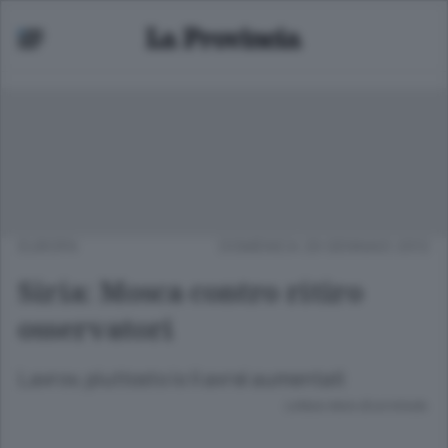
EUROPA
DOMENICA 29 GENNAIO 2012
Siria: Mosca contro ritiro
osservatori
Lavrov, piuttosto io li avrei aumentati
Lettura meno di un minuto.