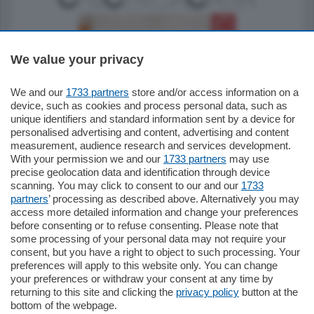
We value your privacy
We and our
1733 partners
store and/or access information on a
185.000
€
device, such as cookies and process personal data, such as
unique identifiers and standard information sent by a device for
Cernobbio - Como
personalised advertising and content, advertising and content
Appartamento
measurement, audience research and services development.
Situato nella tranquilla frazione di Piazza
With your permission we and our
1733 partners
may use
Santo Stefano, in un contesto riservato e a
precise geolocation data and identification through device
pochi minuti …
scanning. You may click to consent to our and our
1733
partners
’ processing as described above. Alternatively you may
mq.
80
access more detailed information and change your preferences
before consenting or to refuse consenting. Please note that
some processing of your personal data may not require your
consent, but you have a right to object to such processing. Your
preferences will apply to this website only. You can change
your preferences or withdraw your consent at any time by
returning to this site and clicking the
privacy policy
button at the
Sezioni
bottom of the webpage.