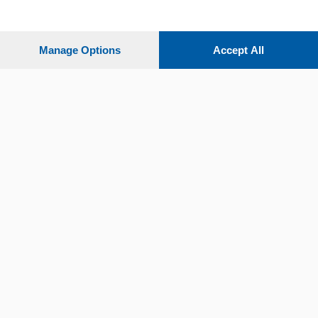
Settimanali
Manage Options
Accept All
Territorio
Sport
Chi Siamo
Servizi
© COPYRIGHT 2026 - La Provincia di Como S.r.l. P. IVA
04178040137 via Giovanni de Simoni 6 – 22100 - E' vietata
la riproduzione anche parziale