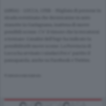
(ANSA) - LUCCA, 1 FEB - Migliaia di persone in
strada ecentinaia che dormiranno in auto
stanotte in Garfagnana, inattesa di nuove
possibili scosse. C'e' il timore che la terratorni
a tremare. L'analisi dell'Ingv ha indicato la
possibilita'di nuove scosse. La Provincia di
Lucca ha avvisato i sindaci.Poi e' partito il
passaparola, anche su Facebook e Twitter.
© RIPRODUZIONE RISERVATA