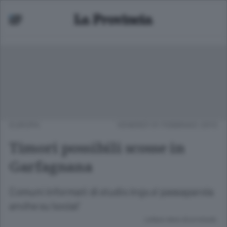
EUROPA
VENERDÌ 01 FEBBRAIO 2013
Timori possibili scosse in
Garfagnana
Comuni informati di studio ingv,e' passaparola
anche su 'social'
Lettura meno di un minuto.