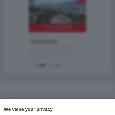
770.000
€
Como - Como
Plurilocale
in zona residenziale e tranquilla,
proponiamo prestigioso e luminoso
appartamento all'ultimo piano di uno
stabile signorile …
mq.
140
locali:
5
Sezioni
We value your privacy