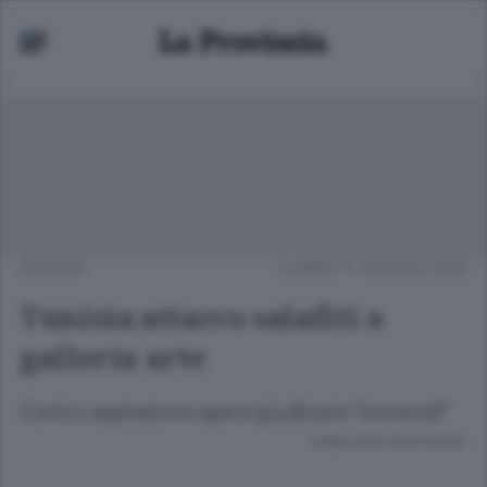
EUROPA
LUNEDÌ 11 GIUGNO 2012
Tunisia:attacco salafiti a
galleria arte
Contro esplosione opere giudicate "immorali"
Lettura meno di un minuto.