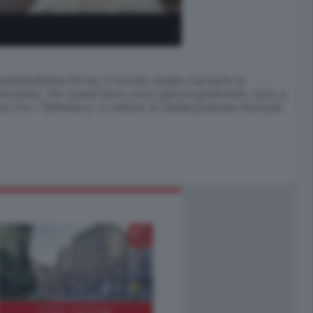
dellaSublime Porta, il mondo arabo riscopre la
iterraneo. Per quest'anno sono gia'programmati, solo a
i fra i 150mila e i 2 milioni di dollari,precisa Hurriyet.
795.000
€