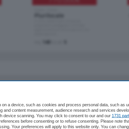
Como - Como
Plurilocale
in zona residenziale e tranquilla,
proponiamo prestigioso e luminoso
appartamento all'ultimo piano di uno
stabile signorile …
mq.
140
locali:
5
io
Chi Siamo
Redazione
 on a device, such as cookies and process personal data, such as uni
ising and content measurement, audience research and services deve
Editore
gh device scanning. You may click to consent to our and our
1731 par
li
Contatti
ferences before consenting or to refuse consenting. Please note th
ariano
Privacy e Policy
essing. Your preferences will apply to this website only. You can cha