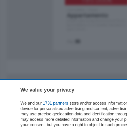
Cernobbio - Como
Appartamento
Situato nella tranquilla frazione di Piazza
Santo Stefano, in un contesto riservato e a
pochi minuti …
mq.
80
We value your privacy
Sezioni
Territor
Cronaca
Como
We and our
1731 partners
store and/or access information
device for personalised advertising and content, advert
Economia
Cintura
may use precise geolocation data and identification throu
Cultura e Spettacoli
Lago e val
may access more detailed information and change your pre
Sport
Cantù e M
your consent, but you have a right to object to such proc