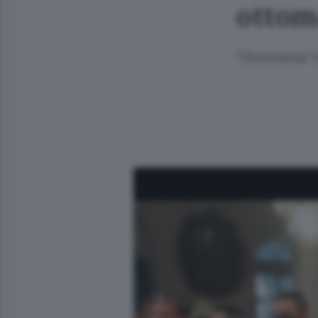
otto
''Ottomania''