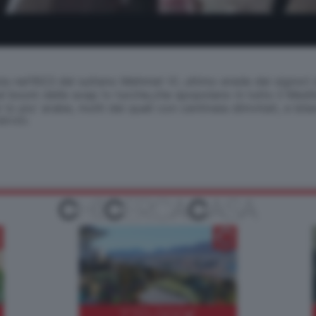
a nel1923 del sultano Mehmet VI, ultimo erede dei signori 
al boom delle soap tv turche,che spopolano in tutto il Med
 piu' arabe, molti dei quali con centinaia diinvitati, e bilanc
SERVATA
770.000
€