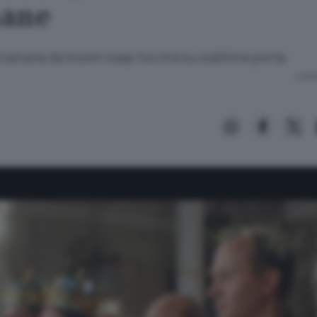
mane
 trainata da boom soap turche su sublime porta
Lettu