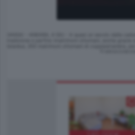
(ANSA) - ANKARA, 4 GIU - A quasi un secolo dalla cadut
tradizione e perfino imatrimoni ottomani, anche grazie 
Istanbul, 350 matrimoni ottomani di coppiestraniere, per lo
© RIPRODUZIONE RI
185.000
€