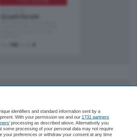
Como - Como
Quadrilocale
Zona Como Borghi. Nel complesso di
nuova costruzione "JIULIUS" in Classe
Energetica A2 proponiamo ampio
Quadrilocale …
mq.
145
locali:
4
Servizi
Necrologie
que identifiers and standard information sent by a
lopment. With your permission we and our
1731 partners
Pubblicità
tners
’ processing as described above. Alternatively you
Concorsi
at some processing of your personal data may not require
Abbonamenti
nge your preferences or withdraw your consent at any time