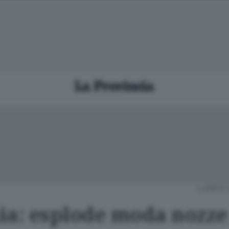
LUNEDÌ 
ia: esplode moda nozze