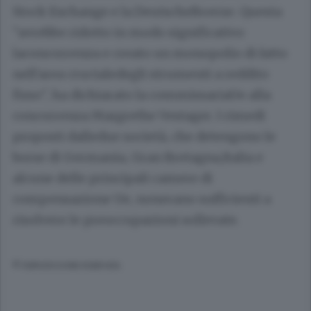
Stock Exchange e la DeutscheBoerse. Questa
"avrebbe ridotto in modo significativo
laconcorrenza e creato un monopolio di fatto
nell'area crucialedegli strumenti a reddito
fisso", ha dichiarato la commissariaUe alla
concorrenza Margrethe Vestager. I rimedi
proposti dalledue società, che detengono le
borse di Germania, Gran Bretagna,Italia e
alcune delle principali camere di
compensazione Ue, nonerano sufficienti a
risolvere le preoccupazioni sollevate.
© RIPRODUZIONE RISERVATA