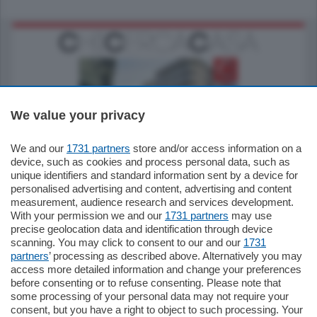
We value your privacy
795.000
€
We and our
1731 partners
store and/or access information on a
device, such as cookies and process personal data, such as
Como - Como
unique identifiers and standard information sent by a device for
Quadrilocale
personalised advertising and content, advertising and content
Zona Como Borghi. Nel complesso di
measurement, audience research and services development.
nuova costruzione "JIULIUS" in Classe
With your permission we and our
1731 partners
may use
Energetica A2 proponiamo ampio
precise geolocation data and identification through device
Quadrilocale …
scanning. You may click to consent to our and our
1731
mq.
145
locali:
4
partners
’ processing as described above. Alternatively you may
access more detailed information and change your preferences
before consenting or to refuse consenting. Please note that
some processing of your personal data may not require your
consent, but you have a right to object to such processing. Your