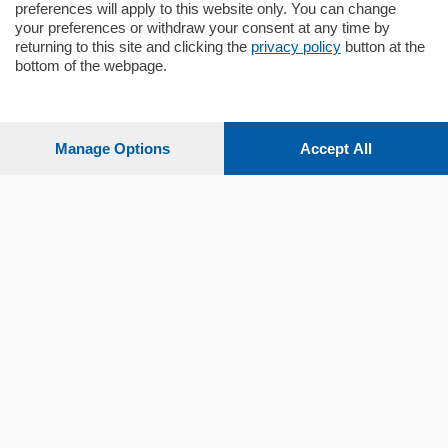
preferences will apply to this website only. You can change
your preferences or withdraw your consent at any time by
Sezioni
returning to this site and clicking the
privacy policy
button at the
bottom of the webpage.
Settimanali
Manage Options
Accept All
Territorio
Sport
Chi Siamo
Servizi