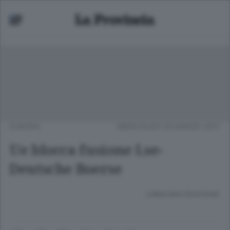
EUROPA
MERCOLEDÌ 29 MARZO 2017
Ue blocca fusione Lse-
Deutsche Boerse
Lettura meno di un minuto.