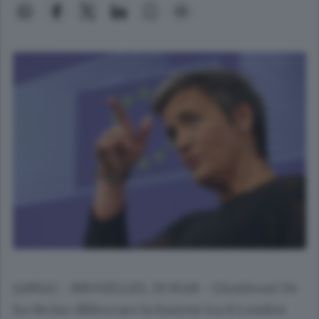
(ANSA) - BRUXELLES, 29 MAR - L'Antitrust Ue
ha deciso dibloccare la fusione tra il London