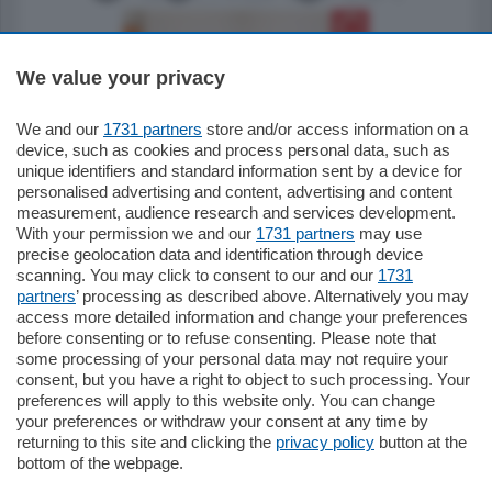
We value your privacy
We and our
1731 partners
store and/or access information on a
185.000
€
device, such as cookies and process personal data, such as
unique identifiers and standard information sent by a device for
Cernobbio - Como
personalised advertising and content, advertising and content
Appartamento
measurement, audience research and services development.
Situato nella tranquilla frazione di Piazza
With your permission we and our
1731 partners
may use
Santo Stefano, in un contesto riservato e a
precise geolocation data and identification through device
pochi minuti …
scanning. You may click to consent to our and our
1731
partners
’ processing as described above. Alternatively you may
mq.
80
access more detailed information and change your preferences
before consenting or to refuse consenting. Please note that
some processing of your personal data may not require your
consent, but you have a right to object to such processing. Your
preferences will apply to this website only. You can change
your preferences or withdraw your consent at any time by
returning to this site and clicking the
privacy policy
button at the
bottom of the webpage.
Sezioni