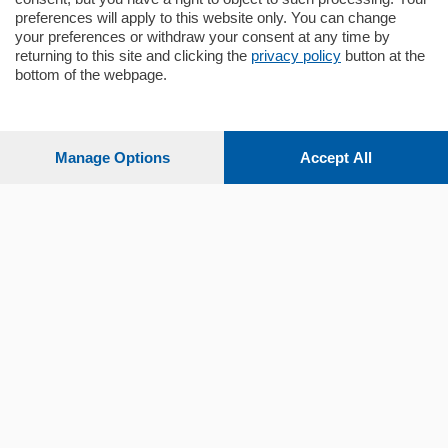
preferences will apply to this website only. You can change
your preferences or withdraw your consent at any time by
returning to this site and clicking the
privacy policy
button at the
bottom of the webpage.
Sezioni
Settimanali
Manage Options
Accept All
Territorio
Sport
Chi Siamo
Servizi