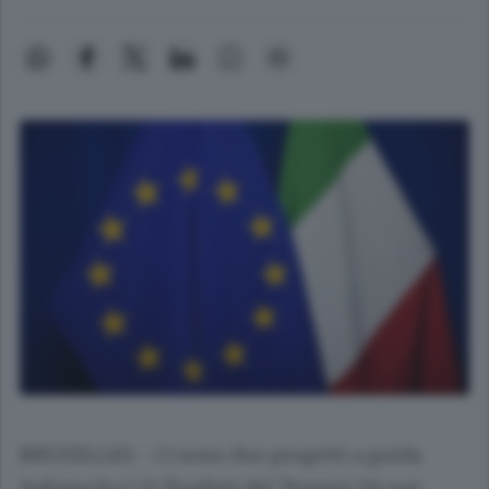
BRUXELLES - Ci sono due progetti a guida
italiana fra i 12 finalisti del 'Premio Ue per