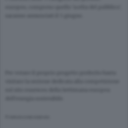
europeo, compreso quello 'scelta del pubblico',
saranno annunciati il 5 giugno.
Per votare il proprio progetto preferito basta
visitare la sezione dedicata alla competizione
sul sito eusew.eu della Settimana europea
dell'energia sostenibile.
© RIPRODUZIONE RISERVATA