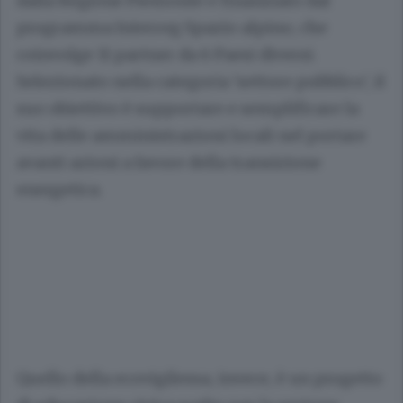
dalla Regione Piemonte e finanziato dal
programma Interreg Spazio alpino, che
coinvolge 11 partner da 6 Paesi diversi.
Selezionato nella categoria 'settore pubblico', il
suo obiettivo è supportare e semplificare la
vita delle amministrazioni locali nel portare
avanti azioni a favore della transizione
energetica.
Quello della ecovigilessa, invece, è un progetto