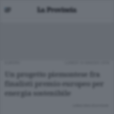
EUROPA
LUNEDÌ 14 MAGGIO 2018
Un progetto piemontese fra
finalisti premio europeo per
energia sostenibile
Lettura meno di un minuto.