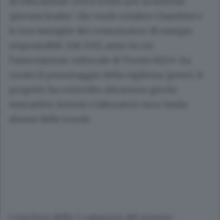
di educazione civica scelto per la sezione
'giovani leader' che vuole rendere i bambini e
le loro famiglie dei consumatori di energia
responsabili. Dal 2013, anno in cui
l'associazione culturale di Trento H2O+ ha
creato il personaggio della vigilessa 'green', il
progetto ha coinvolto attraverso giochi
interattivi, lezioni e laboratori circa 5mila
alunni delle scuole .
I vincitori delle 5 categorie del premio