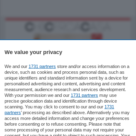
We value your privacy
We and our
1731 partners
store and/or access information on a
185.000
€
device, such as cookies and process personal data, such as
unique identifiers and standard information sent by a device for
Cernobbio - Como
personalised advertising and content, advertising and content
Appartamento
measurement, audience research and services development.
Situato nella tranquilla frazione di Piazza
With your permission we and our
1731 partners
may use
Santo Stefano, in un contesto riservato e a
precise geolocation data and identification through device
pochi minuti …
scanning. You may click to consent to our and our
1731
partners
’ processing as described above. Alternatively you may
mq.
80
access more detailed information and change your preferences
before consenting or to refuse consenting. Please note that
some processing of your personal data may not require your
consent, but you have a right to object to such processing. Your