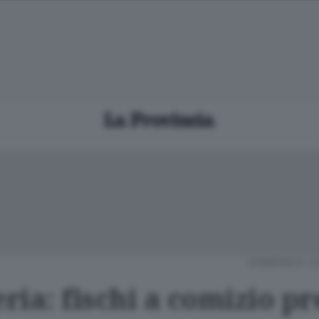
DOMENICA 23
ria: fischi a comizio p