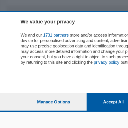
We value your privacy
Sezioni
Territor
Cronaca
Como
We and our
1731 partners
store and/or access information
device for personalised advertising and content, advert
Economia
Cintura
may use precise geolocation data and identification throu
Cultura e Spettacoli
Lago e val
may access more detailed information and change your pre
Sport
Cantù e M
your consent, but you have a right to object to such proc
Editoriali
Erba
by returning to this site and clicking the
privacy policy
butt
Podcast
Olgiate e 
Quatar Pass
Media Inglese
Sport
Storie nella Breva
Dirette C
Focus
Classifica
Manage Options
Accept All
Up
Notizie C
Dossier
Classifica
Classifica
Settimanali