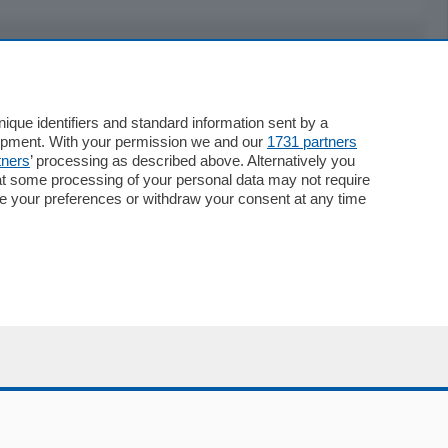
Servizi
Necrologie
que identifiers and standard information sent by a
lopment. With your permission we and our
1731 partners
Pubblicità
tners
’ processing as described above. Alternatively you
Concorsi
at some processing of your personal data may not require
Abbonamenti
nge your preferences or withdraw your consent at any time
Più letti
Le aziende comunicano
Speciali
Cinema
ChiCercaCasa
Archivio
Meteo
Skill Alexa
Elezioni 2024