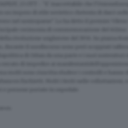
APEST, 23 OTT - "E' inaccettabile che l'UnioneEuro
n un impero di stile sovietico chetenta di darci ordini
vere nel nostropaese". Lo ha detto il premier Vikto
incipale cerimonia di commemorazione del 60/mo
ella rivoluzione ungherese del 1956. Su piazza Kos
, durante il suodiscorso sono però scoppiati tafferu
apolitica di Orban da una parte e i suoi sostenitori d
 cercato di impedire ai manifestantidell'opposizion
ma molti sono riuscitia eludere i controlli e hanno d
bancon fischietti. Molti i feriti nelle colluttazioni,
ri e persone portate in ospedale.
SERVATA