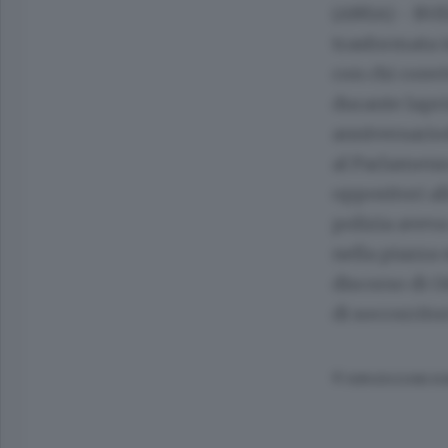
(ANSA) - BUD
trasformata i
con chi convi
durante lapr
anniversariod
al Parlamenro
oppositori all
polizia aveva
nella piazza 
discorso di Or
di soccorrito
© RIPRODUZIONE RI