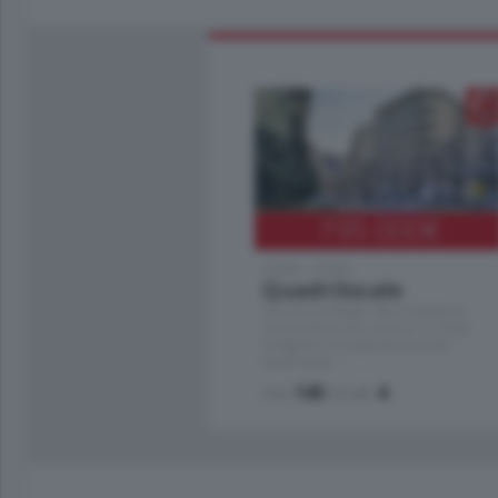
795.000
€
Como - Como
Quadrilocale
Zona Como Borghi. Nel complesso di
nuova costruzione "JIULIUS" in Classe
Energetica A2 proponiamo ampio
Quadrilocale …
mq.
145
locali:
4