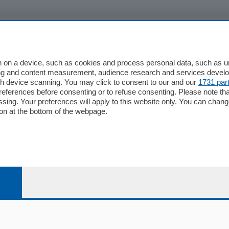
io
Chi Siamo
Redazione
 on a device, such as cookies and process personal data, such as uni
ising and content measurement, audience research and services deve
Editore
gh device scanning. You may click to consent to our and our
1731 par
li
Contatti
ferences before consenting or to refuse consenting. Please note th
ariano
Privacy e Policy
essing. Your preferences will apply to this website only. You can cha
on at the bottom of the webpage.
bassa
alcio Como
 Serie B
alcio Como
 Serie A
 Serie A Femminile