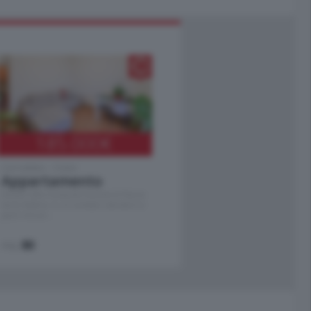
185.000
€
Cernobbio - Como
Appartamento
Situato nella tranquilla frazione di Piazza
Santo Stefano, in un contesto riservato e a
pochi minuti …
mq.
80