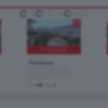
770.000
€
Como - Como
Plurilocale
in zona residenziale e tranquilla,
proponiamo prestigioso e luminoso
appartamento all'ultimo piano di uno
stabile signorile …
mq.
140
locali:
5