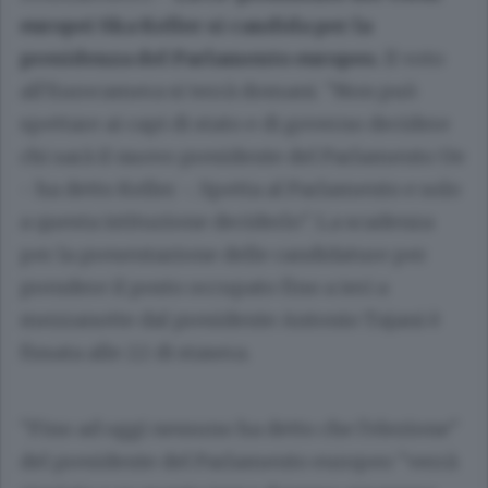
europei Ska Keller si candida per la
presidenza del Parlamento europeo.
Il voto
all'Eurocamera si terrà domani. "Non può
spettare ai capi di stato e di governo decidere
chi sarà il nuovo presidente del Parlamento Ue
- ha detto Keller -. Spetta al Parlamento e solo
a questa istituzione deciderlo". La scadenza
per la presentazione delle candidature per
prendere il posto occupato fino a ieri a
mezzanotte dal presidente Antonio Tajani è
fissata alle 22 di stasera.
"Fino ad oggi nessuno ha detto che l'elezione"
del presidente del Parlamento europeo "verrà