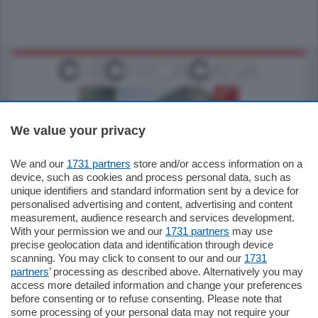
We value your privacy
We and our
1731 partners
store and/or access information on a
795.000
€
device, such as cookies and process personal data, such as
unique identifiers and standard information sent by a device for
Como - Como
personalised advertising and content, advertising and content
Quadrilocale
measurement, audience research and services development.
Zona Como Borghi. Nel complesso di
With your permission we and our
1731 partners
may use
nuova costruzione "JIULIUS" in Classe
precise geolocation data and identification through device
Energetica A2 proponiamo ampio
scanning. You may click to consent to our and our
1731
Quadrilocale …
partners
’ processing as described above. Alternatively you may
mq.
145
locali:
4
access more detailed information and change your preferences
before consenting or to refuse consenting. Please note that
some processing of your personal data may not require your