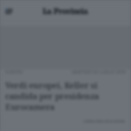
EUROPA
MARTEDÌ 02 LUGLIO 2019
Verdi europei, Keller si
candida per presidenza
Eurocamera
Lettura meno di un minuto.