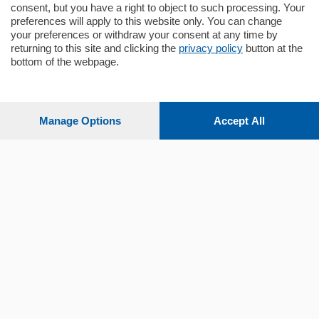
consent, but you have a right to object to such processing. Your
preferences will apply to this website only. You can change
your preferences or withdraw your consent at any time by
returning to this site and clicking the
privacy policy
button at the
Sezioni
bottom of the webpage.
Settimanali
Manage Options
Accept All
Territorio
Sport
Chi Siamo
Servizi