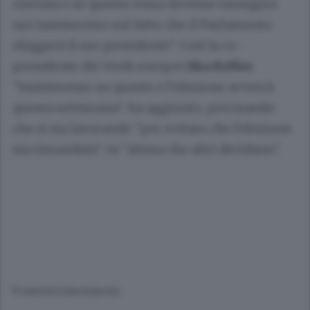
rinviata e se questo tema dovesse emergere
noi insisteremo sul fatto che il Parlamento
eleggerà il suo presidente". Così la co-
presidente dei Verdi europei
Ska Keller.
"Insisteremo su questo e l'elezione avverrà
questa settimana", ha aggiunto, precisando
che si sta lavorando "per evitare che l'elezione
sia rimandata", in "attesa che altri decidano".
© RIPRODUZIONE RISERVATA