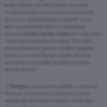
lungo il fianco est dell'Europa: non sono
incidenti isolati ma una chiara strategia di
Mosca per destabilizzare la società". Lo ha
detto la presidente della Commissione
Europea
Ursula von der Leyen
nel corso della
conferenza stampa in Lituania. "L'Ue offre
piena solidarietà, quando i Baltici vengono
testati, lo è tutta l'Europa. Quello che state
passando ora potrebbe accadere in futuro
altrove nell'Ue".
"L
'Europa
è pienamente solidale e unita con
l'Estonia, la Lettonia e la Lituania, perché
quando gli Stati baltici vengono messi alla