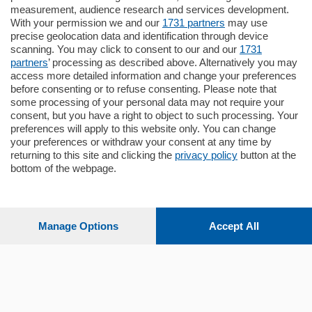
Appartamento
measurement, audience research and services development.
Situato nella tranquilla frazione di Piazza
With your permission we and our
1731 partners
may use
Santo Stefano, in un contesto riservato e a
precise geolocation data and identification through device
pochi minuti …
scanning. You may click to consent to our and our
1731
partners
’ processing as described above. Alternatively you may
mq.
80
access more detailed information and change your preferences
before consenting or to refuse consenting. Please note that
some processing of your personal data may not require your
consent, but you have a right to object to such processing. Your
preferences will apply to this website only. You can change
your preferences or withdraw your consent at any time by
returning to this site and clicking the
privacy policy
button at the
bottom of the webpage.
Sezioni
Settimanali
Manage Options
Accept All
Territorio
Sport