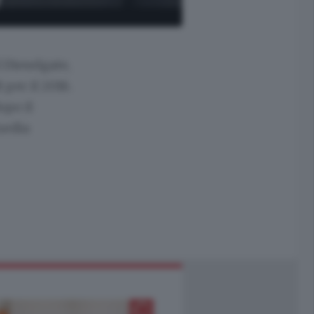
 Dieselgate,
per il 2016.
opo il
media