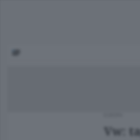
EUROPA
Vw: ta