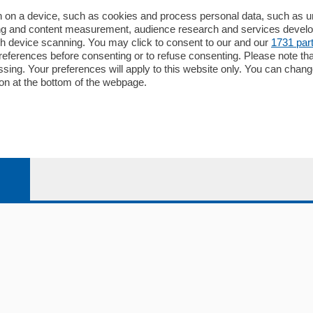
Redazione
 on a device, such as cookies and process personal data, such as uni
ising and content measurement, audience research and services deve
Editore
gh device scanning. You may click to consent to our and our
1731 par
li
Contatti
ferences before consenting or to refuse consenting. Please note th
ariano
Privacy e Policy
essing. Your preferences will apply to this website only. You can cha
on at the bottom of the webpage.
bassa
alcio Como
 Serie B
alcio Como
 Serie A
 Serie A Femminile
e