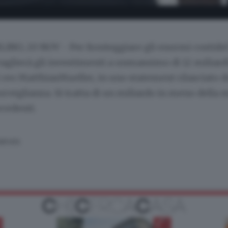
INO, 20 NOV - Per fronteggiare gli enormi costidel
glierà gli investimenti a unmassimo di 12 miliardi 
l ceo MatthiasMueller, in uno statement rilasciato d
orveglianza. Si tratta di un miliardo in meno della 
cedenti.
SERVATA