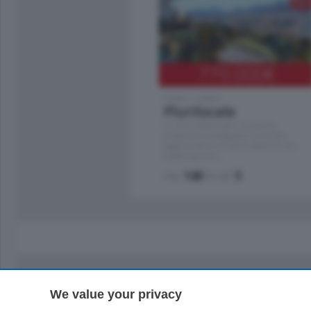
770.000
€
Como - Como
Plurilocale
in zona residenziale e tranquilla,
proponiamo prestigioso e luminoso
appartamento all'ultimo piano di uno
stabile signorile …
mq.
140
locali:
5
We value your privacy
Sezioni
Territor