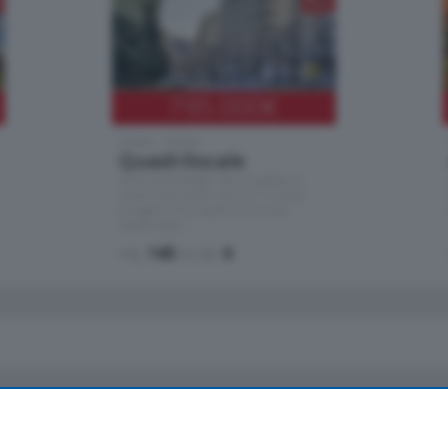
795.000
€
Como - Como
Quadrilocale
Zona Como Borghi. Nel complesso di
nuova costruzione "JIULIUS" in Classe
Energetica A2 proponiamo ampio
Quadrilocale …
mq.
145
locali:
4
io
Chi Siamo