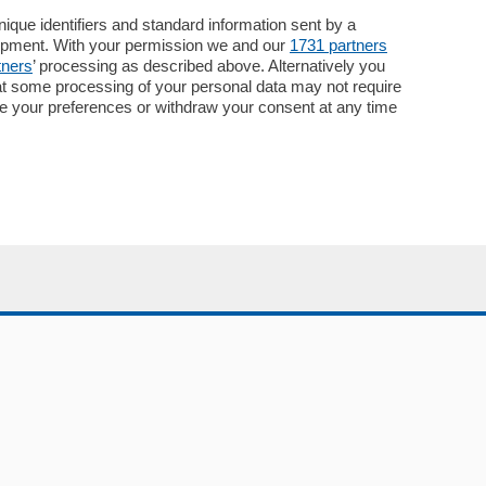
Necrologie
que identifiers and standard information sent by a
lopment. With your permission we and our
1731 partners
Pubblicità
tners
’ processing as described above. Alternatively you
Concorsi
at some processing of your personal data may not require
Abbonamenti
nge your preferences or withdraw your consent at any time
Più letti
Le aziende comunicano
Speciali
Cinema
ChiCercaCasa
Archivio
Meteo
Skill Alexa
Elezioni 2024