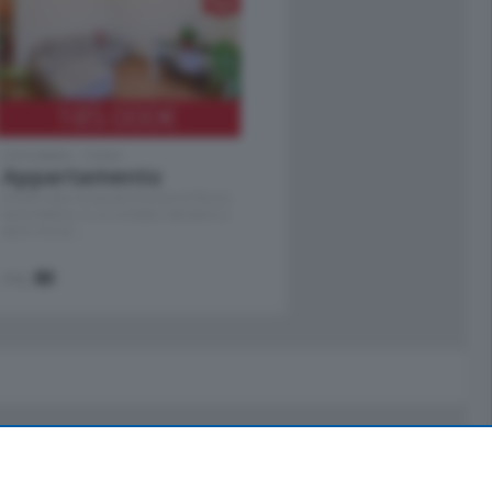
185.000
€
Cernobbio - Como
Appartamento
Situato nella tranquilla frazione di Piazza
Santo Stefano, in un contesto riservato e a
pochi minuti …
mq.
80
Servizi