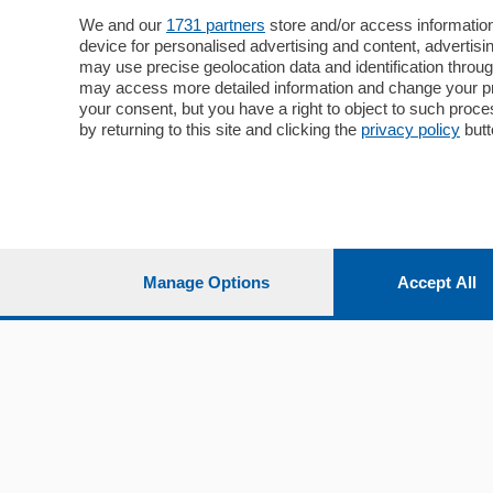
Cronaca
Como
We and our
1731 partners
store and/or access information
device for personalised advertising and content, advert
Economia
Cintura
may use precise geolocation data and identification throu
Cultura e Spettacoli
Lago e val
may access more detailed information and change your pre
Sport
Cantù e M
your consent, but you have a right to object to such proc
Editoriali
Erba
by returning to this site and clicking the
privacy policy
butt
Podcast
Olgiate e 
Quatar Pass
Media Inglese
Sport
Storie nella Breva
Dirette C
Focus
Classifica
Manage Options
Accept All
Up
Notizie C
Dossier
Classifica
Classifica
Settimanali
Classifich
L'Ordine
Imprese & Lavoro
Diogene
Salute & Benessere