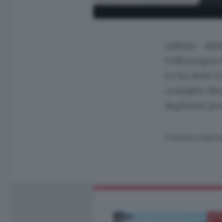
(ANSA) - BERL
Volkswagen ta
Lo ha detto i
consiglio dis
deglianni pre
© RIPRODUZIONE RI