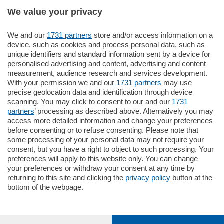
We value your privacy
We and our
1731 partners
store and/or access information on a
770.000
€
device, such as cookies and process personal data, such as
unique identifiers and standard information sent by a device for
Como - Como
personalised advertising and content, advertising and content
Plurilocale
measurement, audience research and services development.
in zona residenziale e tranquilla,
With your permission we and our
1731 partners
may use
proponiamo prestigioso e luminoso
precise geolocation data and identification through device
appartamento all'ultimo piano di uno
scanning. You may click to consent to our and our
1731
stabile signorile …
partners
’ processing as described above. Alternatively you may
mq.
140
locali:
5
access more detailed information and change your preferences
before consenting or to refuse consenting. Please note that
some processing of your personal data may not require your
consent, but you have a right to object to such processing. Your
preferences will apply to this website only. You can change
your preferences or withdraw your consent at any time by
returning to this site and clicking the
privacy policy
button at the
Sezioni
bottom of the webpage.
Settimanali