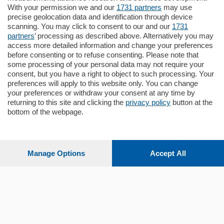
Zona Como Borghi. Nel complesso di
With your permission we and our
1731 partners
may use
nuova costruzione "JIULIUS" in Classe
precise geolocation data and identification through device
Energetica A2 proponiamo ampio
scanning. You may click to consent to our and our
1731
Quadrilocale …
partners
’ processing as described above. Alternatively you may
mq.
145
locali:
4
access more detailed information and change your preferences
before consenting or to refuse consenting. Please note that
some processing of your personal data may not require your
consent, but you have a right to object to such processing. Your
preferences will apply to this website only. You can change
your preferences or withdraw your consent at any time by
returning to this site and clicking the
privacy policy
button at the
Sezioni
bottom of the webpage.
Settimanali
Manage Options
Accept All
Territorio
Sport