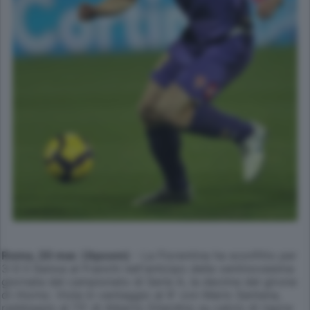
Roma, 20 mar. (Apcom)
- La Fiorentina ha sconfitto per
3-0 il Genoa al Franchi nell'anticipo della ventinovesima
giornata del campionato di Serie A, la decima del girone
di ritorno. Viola in vantaggio al 9' con Mario Santana,
raddoppio al 73' di Alberto Gilardino su calcio di rigore