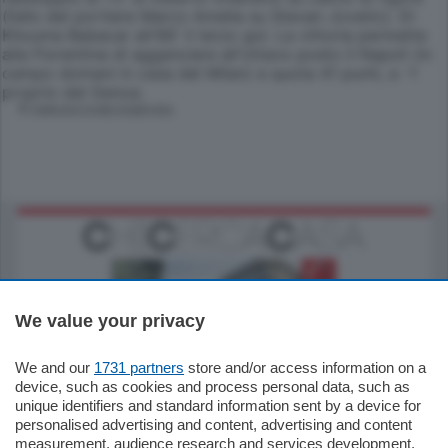
(fallo del portiere Marco Amelia su Stevan Jovetic). Di
Khouma Babacar all'86' il terzo gol. La vittoria permette
alla Fiorentina di agganciare all'ottavo posto il Napoli (in
campo domani in casa del Milan) a quota 41 punti, a -1
proprio dal Genoa.
© RIPRODUZIONE RISERVATA
We value your privacy
We and our
1731 partners
store and/or access information on a
795.000
€
device, such as cookies and process personal data, such as
unique identifiers and standard information sent by a device for
Como - Como
personalised advertising and content, advertising and content
Quadrilocale
measurement, audience research and services development.