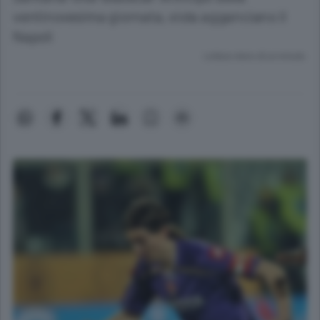
ventinovesima giornata, viola agganciano il
Napoli
Lettura meno di un minuto.