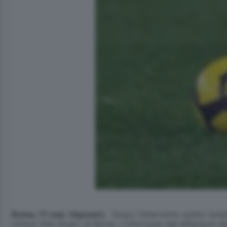
Roma, 17 mar. (Apcom)
- Dopo l'intervento subito lune
clinica Villa Stuart di Roma. L'infortunio del difensore