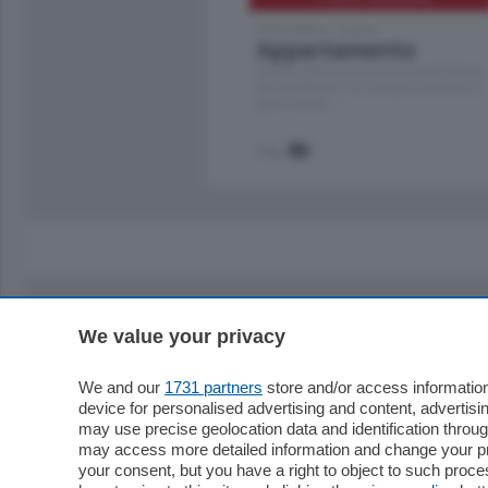
Cernobbio - Como
Appartamento
Situato nella tranquilla frazione di Piazza
Santo Stefano, in un contesto riservato e a
pochi minuti …
mq.
80
We value your privacy
Sezioni
Territor
Cronaca
Como
We and our
1731 partners
store and/or access information
device for personalised advertising and content, advert
Economia
Cintura
may use precise geolocation data and identification throu
Cultura e Spettacoli
Lago e val
may access more detailed information and change your pre
Sport
Cantù e M
your consent, but you have a right to object to such proc