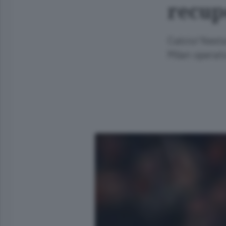
recup
Calcio/ Nesta
Milan operato