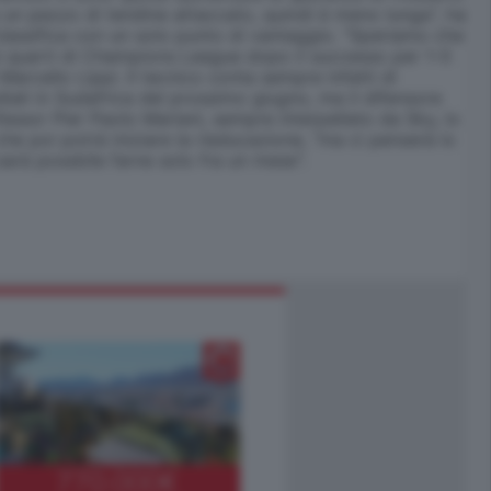
 un pezzo di tendine attaccato, quindi è meno lunga", ha
 classifica con un solo punto di vantaggio. "Speriamo che
i ai quarti di Champions League dopo il successo per 1-0
 Marcello Lippi. Il tecnico conta sempre infatti di
iali in Sudafrica del prossimo giugno, ma il difensore
fessor Pier Paolo Mariani, sempre interpellato da Sky, lo
he poi potrà iniziare la rieducazione, "ma ci penserà lo
 sarà possbile farne solo fra un mese".
770.000
€