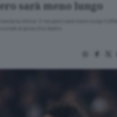
ero sarà meno lungo
 lascia la clinica: Il recupero sarà meno lungo Il dif
 lunedì al ginocchio destro