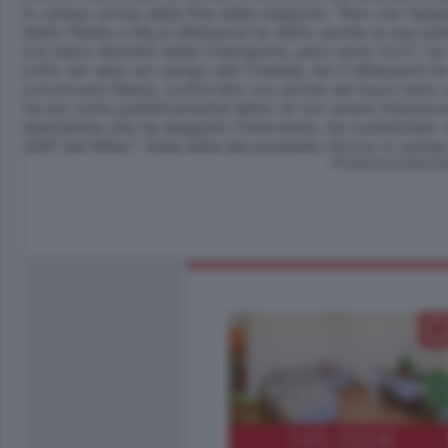
in campo prima della fine della stagione. "Non me l'asp
detto Nesta a Sky.Il difensore ha detto anche la sua sull
ora siano distratti dalla Champions, però sono forti", h
colto ieri sera sul campo del Chelsea. Ieri il difensore ha
convincere Nesta, confortato ora anche dal buon esito d
ha più volte pubblicamente detto di non avere intenzione 
specialista che ha eseguito l'intervento, ha confermato 
staff del Milan". Sulla data del possibile ritorno in camp
© RIPRODUZIONE RI
185.000
€