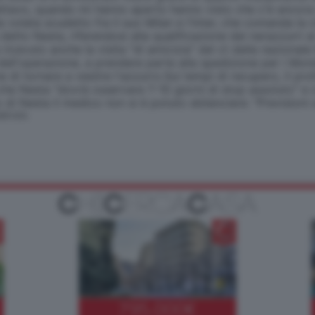
ettavo, quando mi hanno aperto hanno visto che c'è ancora
a volata scudetto fra il suo Milan e l'Inter, che comanda la
a detto Nesta, riferendosi alla qualificazione dei nerazzurr
 ricevuto anche la visita "di amicizia" del ct della nazionale
ell'operazione, a prendere parte alla spedizione per i Mond
di tornare a vestire l'azzurro.Sui tempi di recupero, il pro
che Nesta "dovrà osservare 7-10 giorni di stop assoluto" e c
o di Nesta il medico non si è potuto sbilanciare: "Previsioni
SERVATA
795.000
€