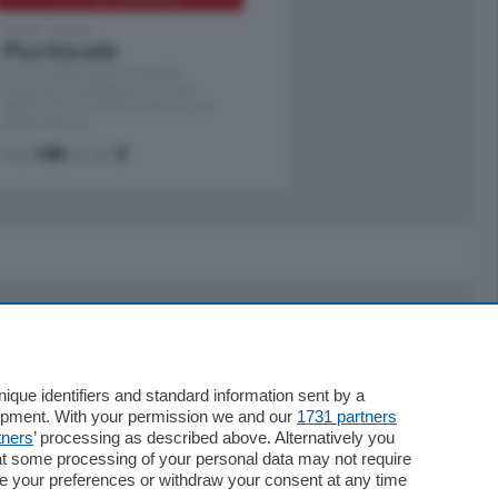
Como - Como
Plurilocale
in zona residenziale e tranquilla,
proponiamo prestigioso e luminoso
appartamento all'ultimo piano di uno
stabile signorile …
mq.
140
locali:
5
Servizi
Necrologie
que identifiers and standard information sent by a
lopment. With your permission we and our
1731 partners
Pubblicità
tners
’ processing as described above. Alternatively you
Concorsi
at some processing of your personal data may not require
Abbonamenti
nge your preferences or withdraw your consent at any time