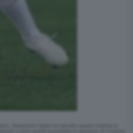
estro, Alessandro Nesta ha lasciato questa mattina la
e temuto e sono quindi aumentate le speranze di rivederlo