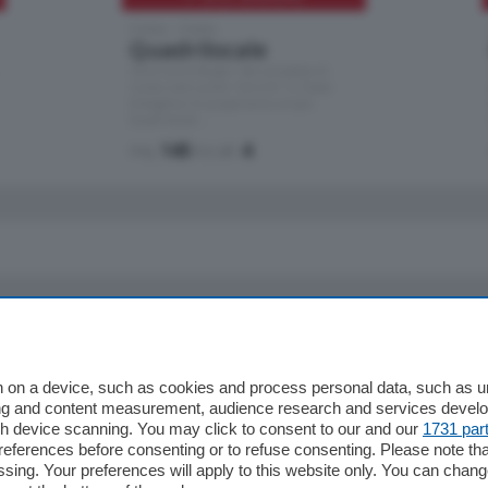
Como - Como
Quadrilocale
Zona Como Borghi. Nel complesso di
nuova costruzione "JIULIUS" in Classe
Energetica A2 proponiamo ampio
Quadrilocale …
mq.
145
locali:
4
io
Chi Siamo
Redazione
 on a device, such as cookies and process personal data, such as uni
ising and content measurement, audience research and services deve
Editore
gh device scanning. You may click to consent to our and our
1731 par
li
Contatti
ferences before consenting or to refuse consenting. Please note th
ariano
Privacy e Policy
essing. Your preferences will apply to this website only. You can cha