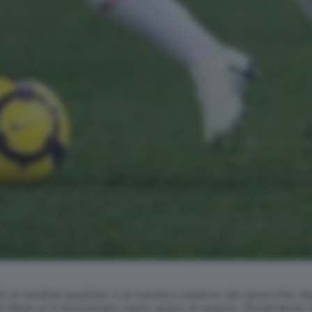
dì al tendine popliteo e al menisco esterno del ginocchio d
 del Milan si è dimostrato meno grave di quanto inizialment