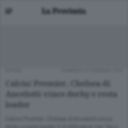
APCOM
DOMENICA 07 FEBBRAIO 2010
Calcio/ Premier, Chelsea di
Ancelotti vince derby e resta
leader
Calcio/ Premier, Chelsea di Ancelotti vince
derby e resta leader 2-0 all'Arsenal con Terry