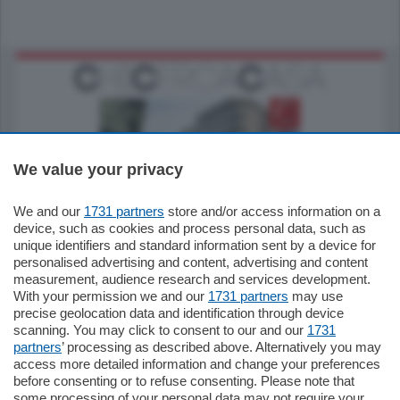
We value your privacy
795.000
€
We and our
1731 partners
store and/or access information on a
device, such as cookies and process personal data, such as
Como - Como
unique identifiers and standard information sent by a device for
Quadrilocale
personalised advertising and content, advertising and content
Zona Como Borghi. Nel complesso di
measurement, audience research and services development.
nuova costruzione "JIULIUS" in Classe
With your permission we and our
1731 partners
may use
Energetica A2 proponiamo ampio
precise geolocation data and identification through device
Quadrilocale …
scanning. You may click to consent to our and our
1731
mq.
145
locali:
4
partners
’ processing as described above. Alternatively you may
access more detailed information and change your preferences
before consenting or to refuse consenting. Please note that
some processing of your personal data may not require your