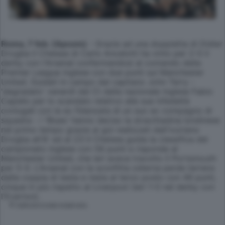
Roma, 7 feb. (Apcom)
- Grazie ad una doppietta di Didier
Drogba il Chelsea di Carlo Ancelotti ha vinto per 2-0 il
derby con l'Arsenal confermandosi al comando della
Premier League inglese con due punti sul Manchester
United. Guidati in campo dal capitano John Terry -
'degradato' venerdì dal Ct della nazionale inglese Fabio
Capello per lo scandalo relativo alle sue infedeltà
coniugali con la ex fidanzata di un suo ex compagno di
squadra - i 'Blues' hanno deciso la stracittadina londinese
nel primo tempo grazie ai gol realizzati dall'ivoriano
Drogba all'8' ed al 23'.Il Chelsea guida la classifica del
campionato inglese con 58 punti e risponde al
Manchester United, che ieri aveva travolto il Portsmouth
per 5-0. L'Arsenal con la sconfitta odierna perde terreno
dalla coppia di testa e resta al terzo posto con 49 punti,
cinque in più rispetto al Liverpool (ieri 1-0 nel derby con
l'Everton).
© RIPRODUZIONE RISERVATA