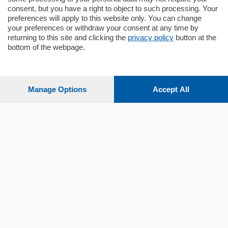
consent, but you have a right to object to such processing. Your
preferences will apply to this website only. You can change
your preferences or withdraw your consent at any time by
returning to this site and clicking the
privacy policy
button at the
Sezioni
bottom of the webpage.
Settimanali
Manage Options
Accept All
Territorio
Sport
Chi Siamo
Servizi