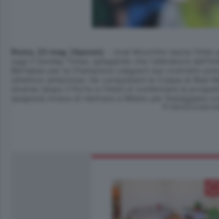
Roma, 23 mag. (Apcom)
- José Mourinho lascia l'Inter p
oggi il Sunday Times, spiegando che l'allenatore dell'In
Bernabeu per la Champions League.Il suo contratto preve
obiettivo ambizioso: far conquistare la Coppa al Real M
diverse (dopo il Porto e l'Inter).A confermare la prospett
spagnola invece di rientrare a Milano per festeggiare con
© RIPRODUZIONE RI