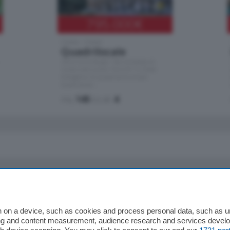
795.000
€
Como - Como
Quadrilocale
Zona Como Borghi. Nel complesso di
nuova costruzione "JIULIUS" in Classe
Energetica A2 proponiamo ampio
Quadrilocale …
mq.
145
locali:
4
io
Chi Siamo
Redazione
 on a device, such as cookies and process personal data, such as uni
ising and content measurement, audience research and services deve
Editore