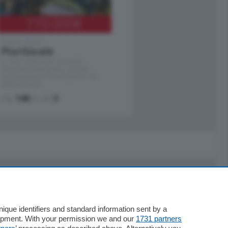
770.000
€
Como - Como
Plurilocale
in zona residenziale e tranquilla,
proponiamo prestigioso e luminoso
appartamento all'ultimo piano di uno
stabile signorile …
mq.
140
locali:
5
Servizi
Necrologie
que identifiers and standard information sent by a
lopment. With your permission we and our
1731 partners
Pubblicità