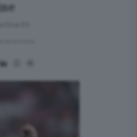
ine
e Circa 11,5
ra meno di un minuto.