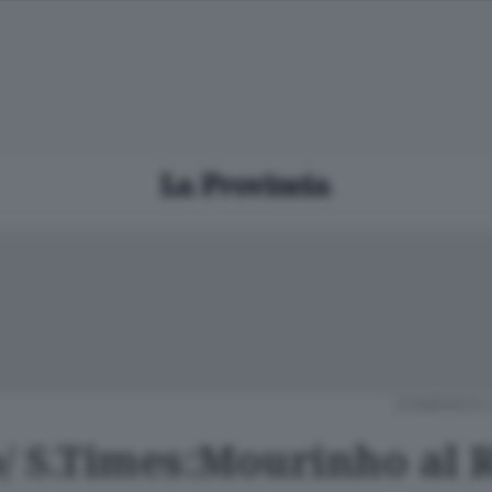
DOMENICA 
o/ S.Times:Mourinho al 