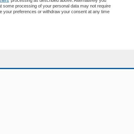
tners
’ processing as described above. Alternatively you
Concorsi
at some processing of your personal data may not require
Abbonamenti
nge your preferences or withdraw your consent at any time
Più letti
Le aziende comunicano
Speciali
Cinema
ChiCercaCasa
Archivio
Meteo
Skill Alexa
Elezioni 2024