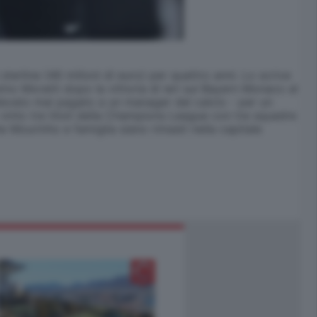
sterline (46 milioni di euro) per quattro anni. Lo scrive
mo Moratti dopo la vittoria di ieri sul Bayern Monaco al
elevato mai pagato a un manager del calcio - per un
 vinto tre titoli della Champions League con tre squadre
he Mourinho e famiglia siano rimasti nella capitale