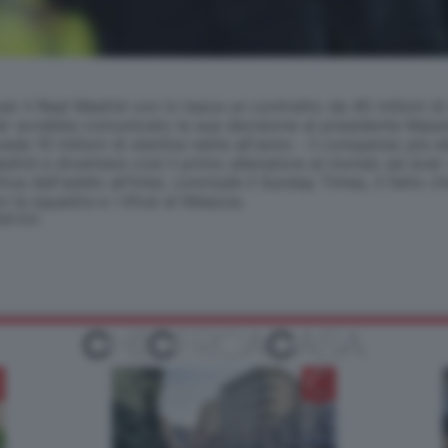
er il Real Madrid con in tasca un contratto da 40 milioni di 
ter avrebbe comunicato la sua decisione al presidente Massi
de 10 milioni di sterline nette all'anno - il compenso più 
adrid e diventare così il primo allenatore al mondo ad aver
iva dell'addio all'Inter, conclude il Sunday Times, il fatto c
 la squadra e i tifosi al Meazza.
SERVATA