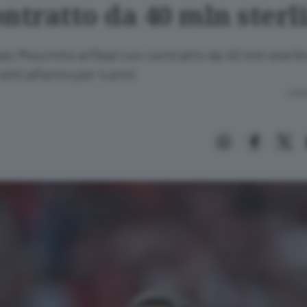
ntratto da 40 mln sterl
es:Mourinho al Real con contratto da 40 mln sterlin
etti all'anno per 4 anni
Lettu