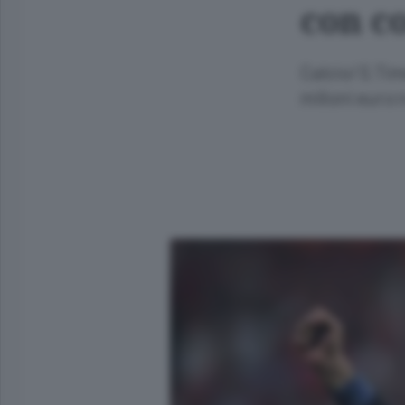
con co
Calcio/ S.Tim
milioni euro n