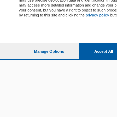
may use precise geolocation data and identification throu
Cultura e Spettacoli
Lago e val
may access more detailed information and change your pre
Sport
Cantù e M
your consent, but you have a right to object to such proc
Editoriali
Erba
by returning to this site and clicking the
privacy policy
butt
Podcast
Olgiate e 
Quatar Pass
Media Inglese
Sport
Storie nella Breva
Dirette C
Focus
Classifica
Manage Options
Accept All
Up
Notizie C
Dossier
Classifica
Classifica
Settimanali
Classifich
L'Ordine
Imprese & Lavoro
Diogene
Salute & Benessere
Frontiera