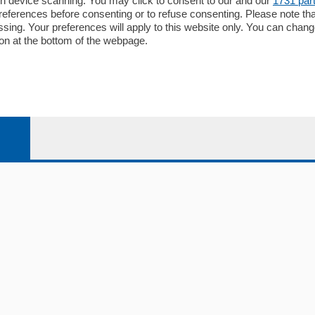
gh device scanning. You may click to consent to our and our
1731 par
li
Contatti
ferences before consenting or to refuse consenting. Please note th
ariano
Privacy e Policy
essing. Your preferences will apply to this website only. You can cha
on at the bottom of the webpage.
bassa
alcio Como
 Serie B
alcio Como
 Serie A
 Serie A Femminile
e