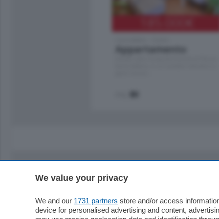
185.000
€
Cernobbio - Como
Appartamento
Situato nella tranquilla frazione di Piazza
Santo Stefano, in un contesto riservato e a
pochi minuti …
mq.
80
We value your privacy
Sezioni
Territor
Cronaca
Como
We and our
1731 partners
store and/or access information
device for personalised advertising and content, advert
Economia
Cintura