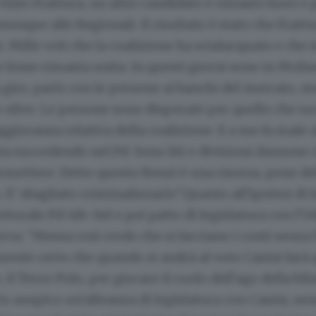
vinto Frattura, un altro candidato è rimasto fuori e 
munque alle Regionali. Il risultato è stato che Fratt
i. Mille voti che la coalizione ha scialacquato e che
 fosse rimasta unita. In questi giorni sono in Molis
n giro, parlo con le persone ai banchi del mercato, m
 olive. Le persone sono disperate per quello che su
ggioranza relativa della coalizione. E a me fa male 
ta succedendo nel Pd. Sono liti e divisioni dannose 
ettere. Detto questo Renzi è una risorsa, pone del
 E' sbagliato criminalizzarlo".Quanto all'ipotesi di 
ttorale Pd-Idv-Sel e poi patto di legislatura con l'Ud
rva: "Messa così credo che si facciano i conti senza l'
nte certo che quando si andrà al voto Casini farà 
, il Terzo Polo, per giocare il ruolo dell'ago della bil
io auspico un'alleanza di legislatura con Casini, sen