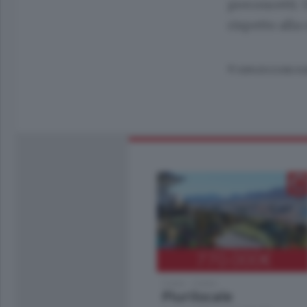
preconcetti. 
rispetto alla 
© RIPRODUZIONE RI
770.000
€
Como - Como
Plurilocale