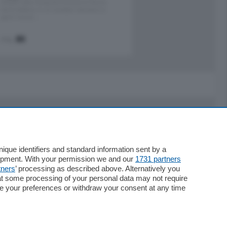
Situato nella tranquilla frazione di Piazza
Santo Stefano, in un contesto riservato e a
pochi minuti …
mq.
80
Servizi
Necrologie
que identifiers and standard information sent by a
lopment. With your permission we and our
1731 partners
Pubblicità
tners
’ processing as described above. Alternatively you
Concorsi
at some processing of your personal data may not require
Abbonamenti
nge your preferences or withdraw your consent at any time
Più letti
Le aziende comunicano
Speciali