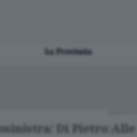
MARTEDÌ 01
sinistra/ Di Pietro:Alle