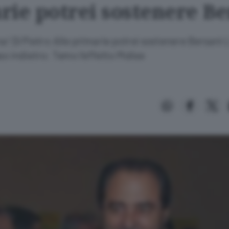
rie potrei sostenere Be
a/ Di Pietro:Alle primarie potrei sostenere Bersani 
so indietro: Temo l'effetto Molise