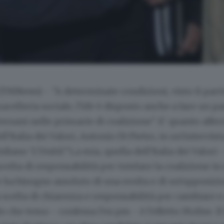
(TMNews) - "A determinate condizioni, visto il part
acelleria sociale, l'Idv è disposto anche a fare un pa
ersani nelle primarie di coalizione". E' quanto affer
l'Italia dei Valori, Antonio Di Pietro, in un'intervis
diano 'L'Unità'."La mia, quella dell'Italia dei Valori 
celta di responsabilità per tutelare la coalizione
se ha bisogno assoluto di una svolta e di un'opposizi
scelta di chiarezza e responsabilità per cambiare 
o che temo - confessa l'ex pm - è l'effetto Molise. Il 