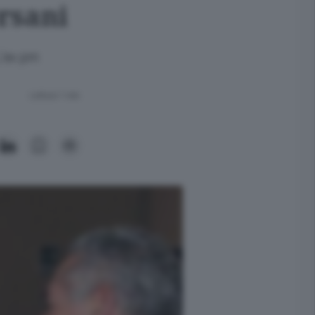
rsani
L'ex pm
Lettura 1 min.