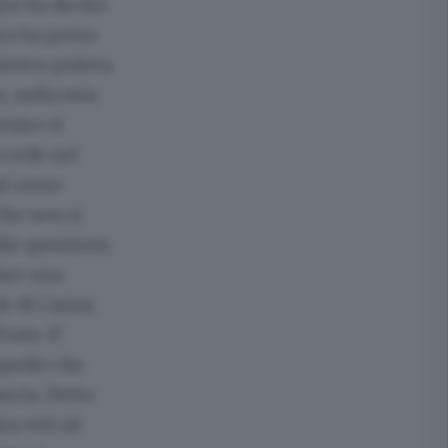
poi ha deciso
ura ha perso
 invece poteva
e, nella mia
entre si
ccede nel
al cuore
che non ci
le questioni,
fare una
c di Casini,
oste. E'
quello che
ancia. Detto
za veti nè