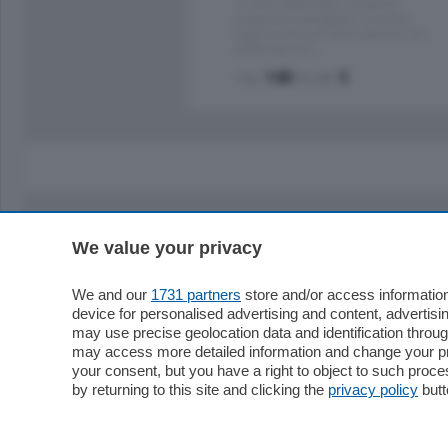
in zona residenziale e tranquilla,
proponiamo prestigioso e luminoso
appartamento all'ultimo piano di uno
stabile signorile …
mq.
140
locali:
5
We value your privacy
Sezioni
Territor
Cronaca
Como
We and our
1731 partners
store and/or access information
device for personalised advertising and content, advert
Economia
Cintura
may use precise geolocation data and identification throu
Cultura e Spettacoli
Lago e val
may access more detailed information and change your pre
Sport
Cantù e M
your consent, but you have a right to object to such proc
Editoriali
Erba
by returning to this site and clicking the
privacy policy
butt
Podcast
Olgiate e 
Quatar Pass