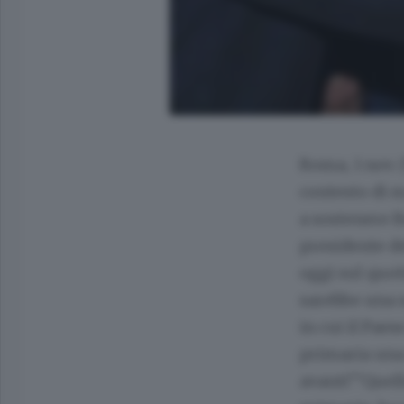
Roma, 1 nov. 
contesto di m
a sostenere B
presidente del
oggi sul quoti
sarebbe una s
in cui il Pae
primaria una 
avanti"."Quell