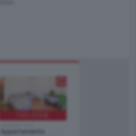
 perso
185.000
€
Cernobbio - Como
Appartamento