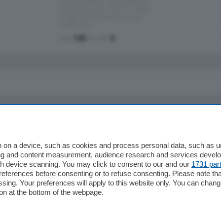
Zona Como Borghi. Nel complesso di
nuova costruzione "JIULIUS" in Classe
Energetica A2 proponiamo ampio
Quadrilocale …
mq.
145
locali:
4
io
Chi Siamo
Redazione
 on a device, such as cookies and process personal data, such as uni
ising and content measurement, audience research and services deve
Editore
gh device scanning. You may click to consent to our and our
1731 par
li
Contatti
ferences before consenting or to refuse consenting. Please note th
ariano
Privacy e Policy
essing. Your preferences will apply to this website only. You can cha
on at the bottom of the webpage.
bassa