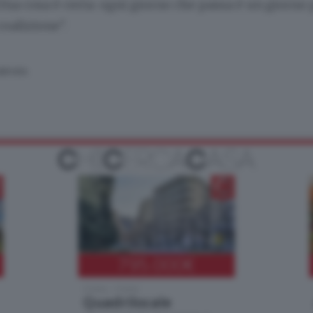
Una cosa è certa: ogni giorno che passa è un giorno
coalizione".
SERVATA
795.000
€
Como - Como
Quadrilocale