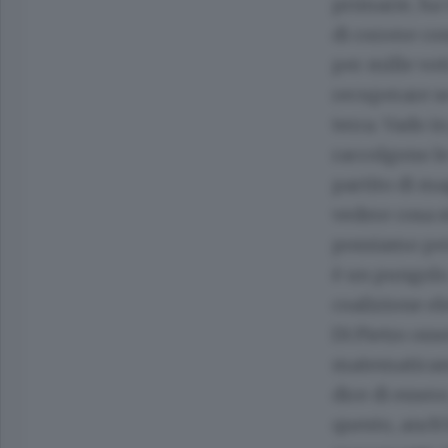
primarie, ha 
di correre co
per mille vot
recuperare se
terra. Vado i
raccolgono le
partito di ma
vedere cosa s
possiamo perm
è un pungolo.
coalizione ele
Di Pietro osse
matematicame
dice di essere
questo, anch'