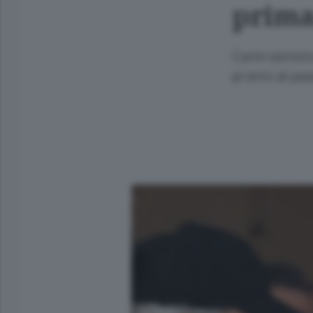
prima
Centrosinistr
pronto al pas