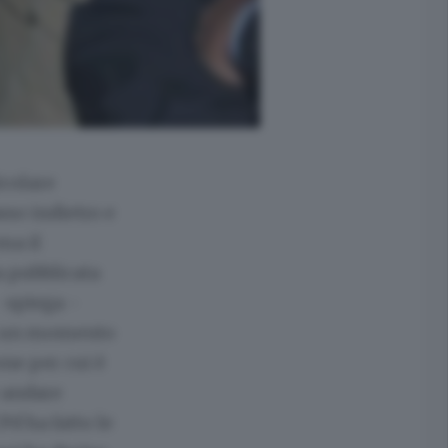
icolare
sso indietro e
ma il
ta pubblicata
- spiega -
 in un momento
one per cui è
e andare
Pd ha fatto le