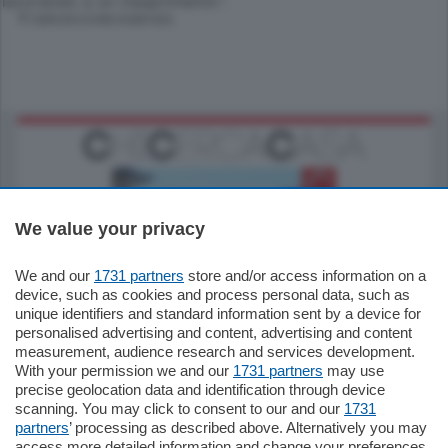
lavorando a un inasprimento".
© RIPRODUZIONE RISERVATA
We value your privacy
We and our
1731 partners
store and/or access information on a
770.000
€
device, such as cookies and process personal data, such as
unique identifiers and standard information sent by a device for
Como - Como
personalised advertising and content, advertising and content
Plurilocale
measurement, audience research and services development.
in zona residenziale e tranquilla,
With your permission we and our
1731 partners
may use
proponiamo prestigioso e luminoso
precise geolocation data and identification through device
appartamento all'ultimo piano di uno
scanning. You may click to consent to our and our
1731
stabile signorile …
partners
’ processing as described above. Alternatively you may
mq.
140
locali:
5
access more detailed information and change your preferences