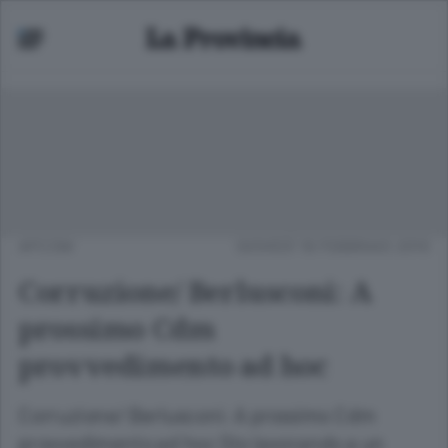
APCOM
GIOVEDÌ 18 FEBBRAIO 2010
Corruzione/ Berlusconi: A
prossimo Cdm
provvedimento ad hoc
Corruzione/ Berlusconi: A prossimo Cdm
provvedimento ad hoc Sto lavorando a un