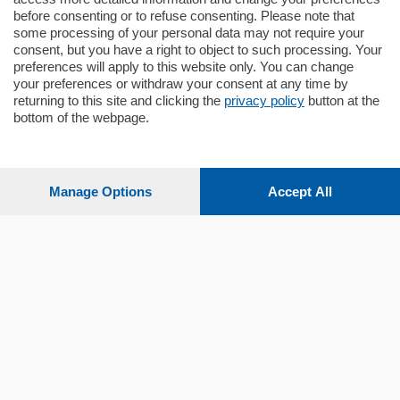
before consenting or to refuse consenting. Please note that
some processing of your personal data may not require your
consent, but you have a right to object to such processing. Your
preferences will apply to this website only. You can change
your preferences or withdraw your consent at any time by
returning to this site and clicking the
privacy policy
button at the
bottom of the webpage.
Sezioni
Settimanali
Manage Options
Accept All
Territorio
Sport
Chi Siamo
Servizi