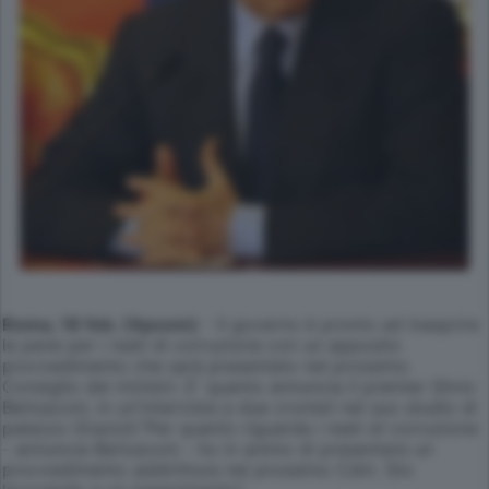
Roma, 18 feb. (Apcom)
- Il governo è pronto ad inasprire
le pene per i reati di corruzione con un apposito
provvedimento che sarà presentato nel prossimo
Consiglio dei ministri. E' quanto annuncia il premier Silvio
Berlusconi, in un'intervista a due cronisti nel suo studio di
palazzo Grazioli."Per quanto riguarda i reati di corruzione
- annuncia Berlusconi - ho in animo di presentare un
provvedimento addirittura nel prossimo Cdm. Sto