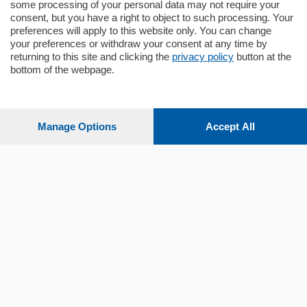
some processing of your personal data may not require your
consent, but you have a right to object to such processing. Your
preferences will apply to this website only. You can change
your preferences or withdraw your consent at any time by
returning to this site and clicking the
privacy policy
button at the
Sezioni
bottom of the webpage.
Settimanali
Manage Options
Accept All
Territorio
Sport
Chi Siamo
Servizi