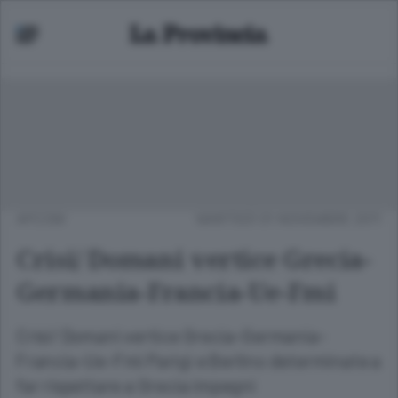
APCOM
MARTEDÌ 01 NOVEMBRE 2011
Crisi/ Domani vertice Grecia-
Germania-Francia-Ue-Fmi
Crisi/ Domani vertice Grecia-Germania-
Francia-Ue-Fmi Parigi e Berlino determinate a
far rispettare a Grecia impegni