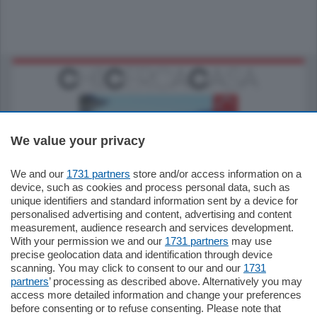
We value your privacy
We and our
1731 partners
store and/or access information on a
770.000
€
device, such as cookies and process personal data, such as
unique identifiers and standard information sent by a device for
Como - Como
personalised advertising and content, advertising and content
Plurilocale
measurement, audience research and services development.
in zona residenziale e tranquilla,
With your permission we and our
1731 partners
may use
proponiamo prestigioso e luminoso
precise geolocation data and identification through device
appartamento all'ultimo piano di uno
scanning. You may click to consent to our and our
1731
stabile signorile …
partners
’ processing as described above. Alternatively you may
mq.
140
locali:
5
access more detailed information and change your preferences
before consenting or to refuse consenting. Please note that