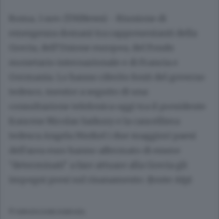
Roma, 1 nov. (TMNews) - Riunione di
emergenza domani tra rappresentanti della
Grecia, dell'Unione europea, del Fondo
monetario internazionale e di Francia e
Germania. Lo hanno riferito fonti del governo
tedesco, mentre a seguito di una
consultazione telefonica oggi tra il presidente
francese Nicolas Sarkozy e la cancelliera
tedesca Angela Merkel i due maggiori paesi
dell'area euro hanno affermato di essere
"determinati" a fare attuare alla Grecia gli
impegni presi sul risanamento. (fonte Afp)
© RIPRODUZIONE RISERVATA