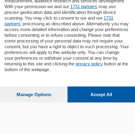
measurement, audience research and services development.
Zona Como Borghi. Nel complesso di
With your permission we and our
1731 partners
may use
nuova costruzione "JIULIUS" in Classe
precise geolocation data and identification through device
Energetica A2 proponiamo ampio
scanning. You may click to consent to our and our
1731
Quadrilocale …
partners
’ processing as described above. Alternatively you may
mq.
145
locali:
4
access more detailed information and change your preferences
before consenting or to refuse consenting. Please note that
some processing of your personal data may not require your
consent, but you have a right to object to such processing. Your
preferences will apply to this website only. You can change
your preferences or withdraw your consent at any time by
returning to this site and clicking the
privacy policy
button at the
bottom of the webpage.
Sezioni
Settimanali
Manage Options
Accept All
Territorio
Sport