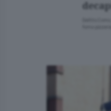
decap
Delitto Como
forno pizzeri