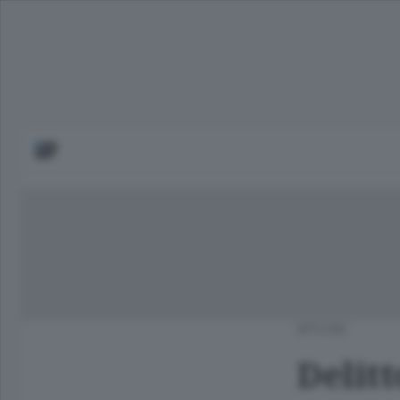
APCOM
Delit