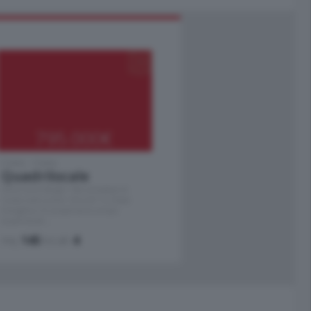
795.000
€
Como - Como
Quadrilocale
Zona Como Borghi. Nel complesso di
nuova costruzione "JIULIUS" in Classe
Energetica A2 proponiamo ampio
Quadrilocale …
mq.
145
locali:
4