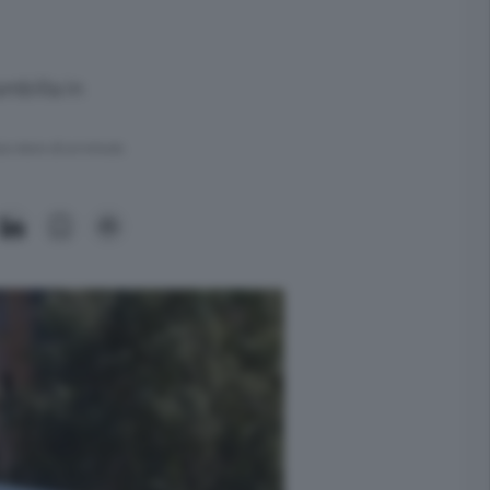
mbilla in
ra meno di un minuto.