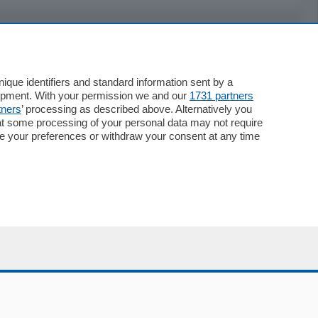
Servizi
Necrologie
que identifiers and standard information sent by a
lopment. With your permission we and our
1731 partners
Pubblicità
tners
’ processing as described above. Alternatively you
Concorsi
at some processing of your personal data may not require
Abbonamenti
nge your preferences or withdraw your consent at any time
Più letti
Le aziende comunicano
Speciali
Cinema
ChiCercaCasa
Archivio
Meteo
Skill Alexa
Elezioni 2024