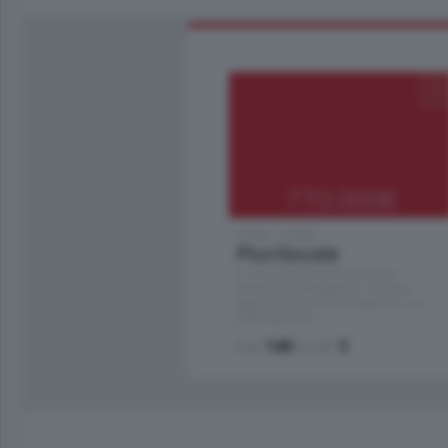
770.000
€
Como - Como
Plurilocale
in zona residenziale e tranquilla,
proponiamo prestigioso e luminoso
appartamento all'ultimo piano di uno
stabile signorile …
mq.
140
locali:
5