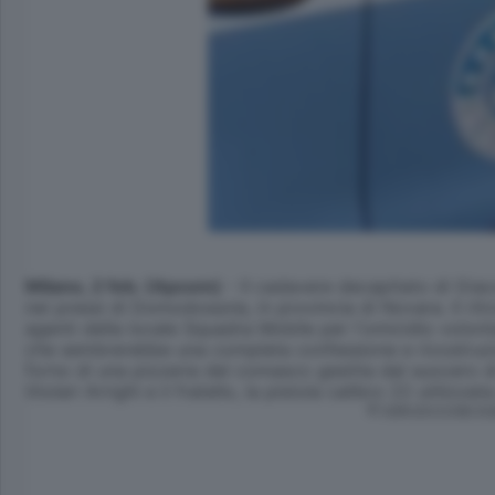
Milano, 2 feb. (Apcom)
- Il cadavere decapitato di Giac
nei pressi di Domodossola, in provincia di Novara. Il rit
agenti della locale Squadra Mobile per l'omicidio volont
che sembrerebbe una completa confessione e ricostruzion
forno di una pizzeria del comasco gestita dal suocero di 
titolari Arrighi e il fratello, la pistola calibro 22 utili
© RIPRODUZIONE RI