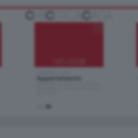
185.000
€
Cernobbio - Como
Appartamento
Situato nella tranquilla frazione di Piazza
Santo Stefano, in un contesto riservato e a
pochi minuti …
mq.
80