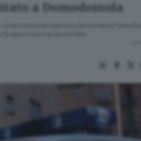
itato a Domodossola
, corpo trovato decapitato a Domodossola Testa Bra
a.Scoperte con indicazioni killer
Lettu