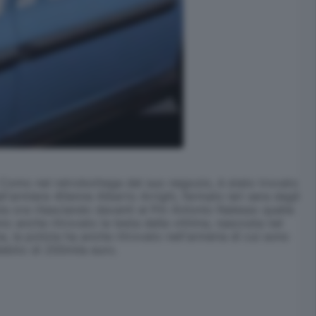
i Como nel retrobottega del suo negozio, è stato trovato
ll'armiere 40enne Alberto Arrighi, fermato ieri sera dagli
ta ora rilasciando davanti al Pm Antonio Nalesso quella
 anche ritrovato la testa della vittima, nascosta nel
, la polizia ha anche ritrovato nell'armeria di cui sono
 debito di 200mila euro.