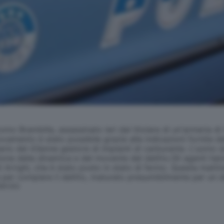
omo Brambilla, assassinato ieri dal titolare di un'armeria d
rovamento è stato possibile grazie alle indicazioni fornite da
ario del 43enne gestore di impianti di carburante. L'uomo s
e della dinamica e del movente del delitto.Gli agenti hanno
Arrighi, che è stato posto in stato di fermo. Questa mattina
zzata per compiere il delitto, maturato presumibilmente per un
SERVATA