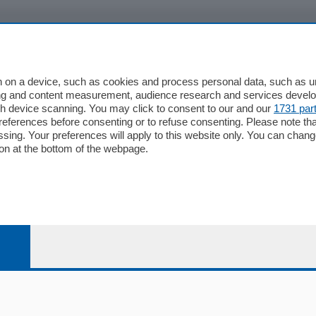
io
Chi Siamo
Redazione
 on a device, such as cookies and process personal data, such as uni
ising and content measurement, audience research and services deve
Editore
gh device scanning. You may click to consent to our and our
1731 par
li
Contatti
ferences before consenting or to refuse consenting. Please note th
ariano
Privacy e Policy
essing. Your preferences will apply to this website only. You can cha
on at the bottom of the webpage.
bassa
alcio Como
 Serie B
alcio Como
 Serie A
 Serie A Femminile
e