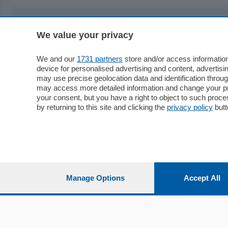
We value your privacy
Sezioni
Territor
Cronaca
Como
We and our
1731 partners
store and/or access information
device for personalised advertising and content, advert
Economia
Cintura
may use precise geolocation data and identification throu
Cultura e Spettacoli
Lago e val
may access more detailed information and change your pre
Sport
Cantù e M
your consent, but you have a right to object to such proc
Editoriali
Erba
by returning to this site and clicking the
privacy policy
butt
Podcast
Olgiate e 
Quatar Pass
Media Inglese
Sport
Storie nella Breva
Dirette C
Focus
Classifica
Manage Options
Accept All
Up
Notizie C
Dossier
Classifica
Classifica
Settimanali
Classifich