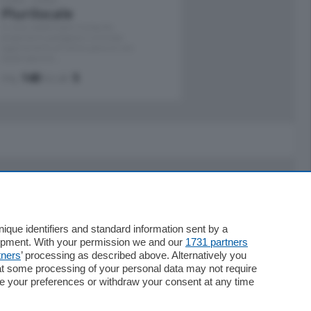
Plurilocale
in zona residenziale e tranquilla,
proponiamo prestigioso e luminoso
appartamento all'ultimo piano di uno
stabile signorile …
mq.
140
locali:
5
Servizi
Necrologie
que identifiers and standard information sent by a
lopment. With your permission we and our
1731 partners
Pubblicità
tners
’ processing as described above. Alternatively you
Concorsi
at some processing of your personal data may not require
Abbonamenti
nge your preferences or withdraw your consent at any time
Più letti