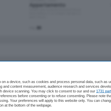
Appartamento
Situato nella tranquilla frazione di Piazza
Santo Stefano, in un contesto riservato e a
pochi minuti …
mq.
80
io
Chi Siamo
Redazione
 on a device, such as cookies and process personal data, such as uni
ising and content measurement, audience research and services deve
Editore
gh device scanning. You may click to consent to our and our
1731 par
li
Contatti
ferences before consenting or to refuse consenting. Please note th
ariano
Privacy e Policy
essing. Your preferences will apply to this website only. You can cha
on at the bottom of the webpage.