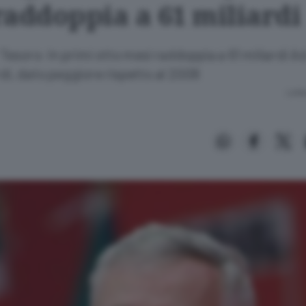
raddoppia a 61 miliardi
esoro: In primi otto mesi raddoppia a 61 miliardi A
ardi, dato peggiore rispetto al 2008
Lettu