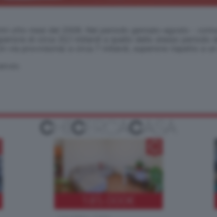
i otto mesi del 2009. Nel periodo gennaio-agosto - comunic
eriore di circa 33,1 miliardi a quello dello stesso periodo 
in via provvisoria) a circa 7 miliardi, superiore rispetto a u
SERVATA
185.000
€
Cernobbio - Como