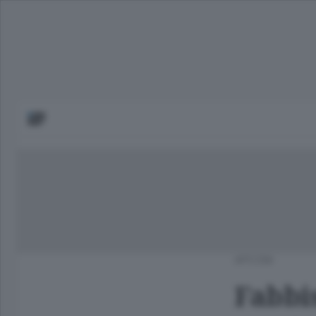
APCOM
Fabbi