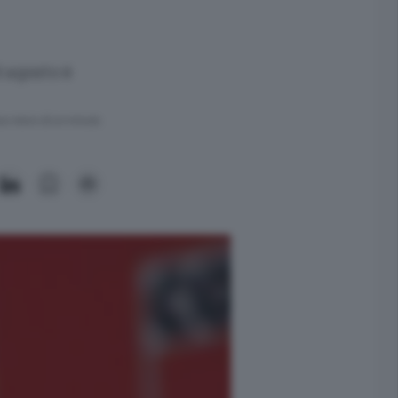
d agosto è
ra meno di un minuto.