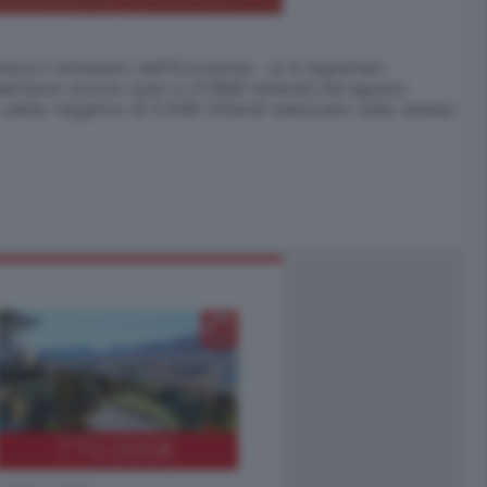
a il ministero dell'Economia - si è registrato
dell'anno scorso (pari a 27,868 miliardi).Ad agosto
n saldo negativo di 5,546 miliardi realizzato nello stesso
770.000
€
Como - Como