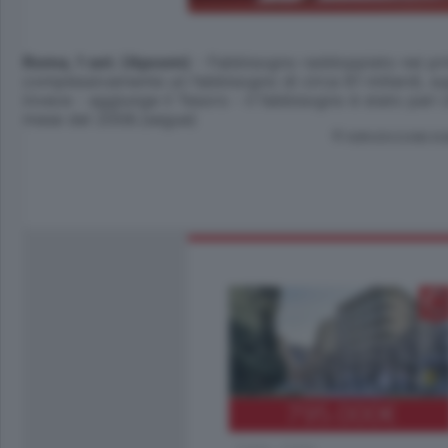
Roma, 1 set. (Apcom)
- Fabbisogno raddoppiato nei prim
complessivamente un fabbisogno di circa 61 miliardi, sup
invece - aggiunge il Tesoro - il fabbisogno è stato pari (
mese del 2008.(segue)
© RIPRODUZIONE RI
795.000
€
Como - Como