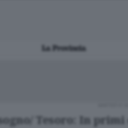
MARTEDÌ 01 
sogno/ Tesoro: In primi 