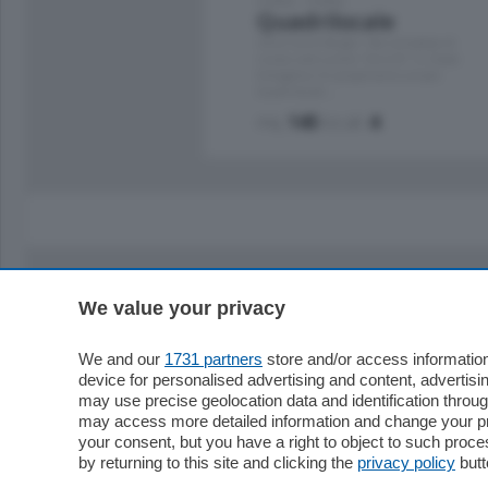
Quadrilocale
Zona Como Borghi. Nel complesso di
nuova costruzione "JIULIUS" in Classe
Energetica A2 proponiamo ampio
Quadrilocale …
mq.
145
locali:
4
We value your privacy
Sezioni
Territor
Cronaca
Como
We and our
1731 partners
store and/or access information
device for personalised advertising and content, advert
Economia
Cintura
may use precise geolocation data and identification throu
Cultura e Spettacoli
Lago e val
may access more detailed information and change your pre
Sport
Cantù e M
your consent, but you have a right to object to such proc
Editoriali
Erba
by returning to this site and clicking the
privacy policy
butt