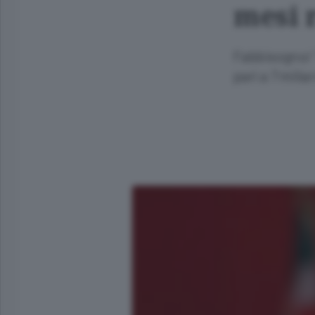
mesi 
Fabbisogno/ T
pari a 7 mili