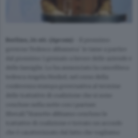
Berlino, 24 ott. (Apcom)
- Il prossimo
governo Tedesco abbassera` le tasse a partire
dal prossimo 1 gennaio a favore delle aziende e
delle famiglie. Lo ha annunciato la cancelliera
tedesca Angela Merkel, nel corso della
conferenza stampa governativa al termine
delle trattative di coalizione che si sono
concluse nella notte con i partner
liberali."Stanotte abbiamo concluso le
trattative di coalizione e trovato un accordo
che è caratterizzato dal fatto che vogliamo