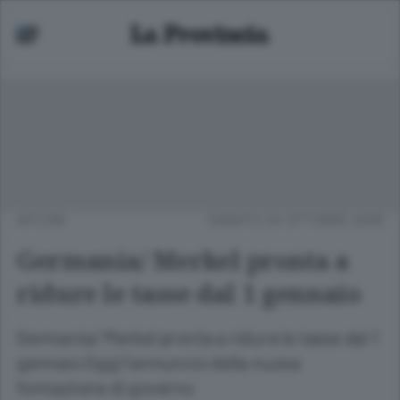
APCOM
SABATO 24 OTTOBRE 2009
Germania/ Merkel pronta a
ridure le tasse dal 1 gennaio
Germania/ Merkel pronta a ridure le tasse dal 1
gennaio Oggi l'annuncio della nuova
formazione di governo