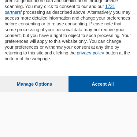
precise geolocation data and identification through device
Energetica A2 proponiamo ampio
scanning. You may click to consent to our and our
1731
Quadrilocale …
partners
’ processing as described above. Alternatively you may
mq.
145
locali:
4
access more detailed information and change your preferences
before consenting or to refuse consenting. Please note that
some processing of your personal data may not require your
consent, but you have a right to object to such processing. Your
preferences will apply to this website only. You can change
your preferences or withdraw your consent at any time by
returning to this site and clicking the
privacy policy
button at the
bottom of the webpage.
Sezioni
Settimanali
Manage Options
Accept All
Territorio
Sport
Chi Siamo