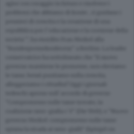
agire con coraggio in futuro e risolvere i
problemi che abbiamo di fronte , ci guidano i
pensieri di crescita e la creazione di una
repubblica per l`educazione e la coesione della
societa`", ha esordito Frau Merkel alla
"Bundespressekonferenz" a Berlino. La leader
conservatrice ha sottolineato che "il nuovo
governo mantiene le promesse, non eleviamo
le tasse, bensì puntiamo sulla crescita,
alleggeriamo i cittadini".Oggi i giornali
tedeschi aprono sull`accordo di governo
"Compromesso sulle tasse trovato, la
coalizione nero-gialla c`è" (Die Welt), o "Nuovo
governo Merkel: compromesso sulle tasse
spiana la strada ai nero-gialli" (Spiegel on