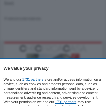
line).
© RIPRODUZIONE RISERVATA
We value your privacy
We and our
1731 partners
store and/or access information on a
795.000
€
device, such as cookies and process personal data, such as
unique identifiers and standard information sent by a device for
Como - Como
personalised advertising and content, advertising and content
Quadrilocale
measurement, audience research and services development.
Zona Como Borghi. Nel complesso di
With your permission we and our
1731 partners
may use
nuova costruzione "JIULIUS" in Classe