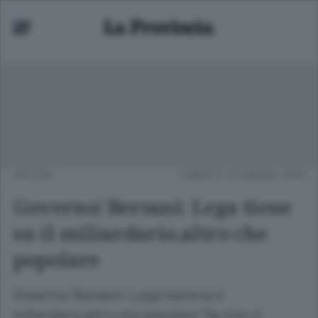
APCOM
SABATO 20 MARZO 2010
Governo/ Bersani: Lega tiene
su il miliardario,altro che
popolare
Governo/ Bersani: Lega tiene su il
miliardario,altro che popolare "Se non ci