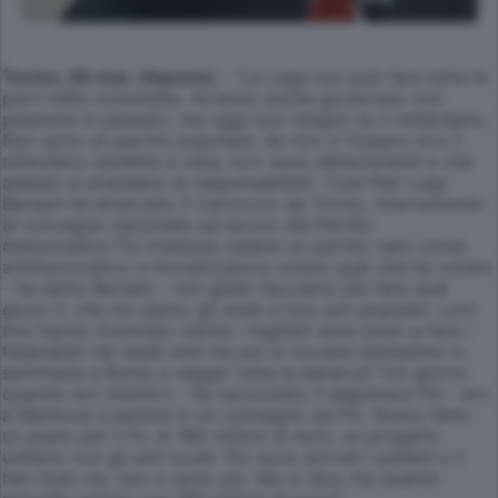
Torino, 20 mar. (Apcom)
- "La Lega non può fare tutte le
parti nella commedia. Avranno anche governato con
passione in passato, ma oggi loro tengon su il miliardario.
Non sono un partito popolare. Se non ci fossero loro il
milardario sarebbe a casa, loro sono determinanti e che
adesso si prendano la responsabilità". Così Pier Luigi
Bersani ha attaccato il Carroccio da Torino, intervenendo
al convegno nazionale sul lavoro del Partito
democratico."Fa tristezza vedere un partito nato come
antiburocratico e moralizzatore votare quel che ha votato
- ha detto Bersani - non glielo facciamo più fare quel
gioco lì, che noi siamo gli snob e loro son popolari. Loro
non hanno inventato niente. I leghisti sono bravi a fare i
federalisti nei week end ma poi si trovano benissimo in
settimana a Roma a regger tutta la baracca"."Un giorno
quando ero ministro - ha raccontato il segretario Pd - ero
a Mantova a parlare in un convegno sul Po. Avevo fatto
un piano per il Po di 180 milioni di euro, un progetto
unitario con gli enti locali. Poi sono arrivati i padani e li
han tirati via, non ci sono più. Ma io dico ma quante