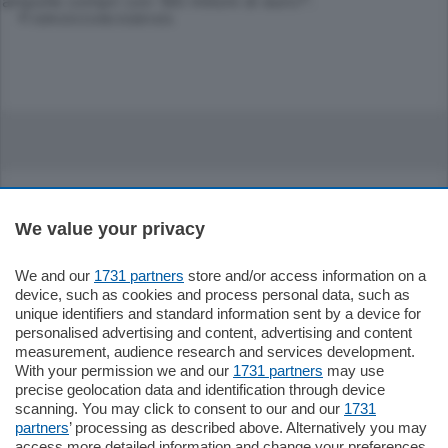
ampolle compri con 180 milioni di euro?".
© RIPRODUZIONE RISERVATA
We value your privacy
185.000
€
We and our
1731 partners
store and/or access information on a
device, such as cookies and process personal data, such as
unique identifiers and standard information sent by a device for
Cernobbio - Como
personalised advertising and content, advertising and content
Appartamento
measurement, audience research and services development.
Situato nella tranquilla frazione di Piazza
With your permission we and our
1731 partners
may use
Santo Stefano, in un contesto riservato e a
pochi minuti …
precise geolocation data and identification through device
scanning. You may click to consent to our and our
1731
partners
’ processing as described above. Alternatively you may
mq.
80
access more detailed information and change your preferences