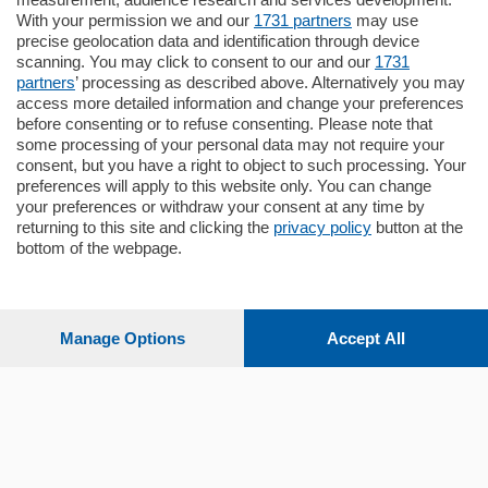
in zona residenziale e tranquilla,
With your permission we and our
1731 partners
may use
proponiamo prestigioso e luminoso
precise geolocation data and identification through device
appartamento all'ultimo piano di uno
scanning. You may click to consent to our and our
1731
stabile signorile …
partners
’ processing as described above. Alternatively you may
mq.
140
locali:
5
access more detailed information and change your preferences
before consenting or to refuse consenting. Please note that
some processing of your personal data may not require your
consent, but you have a right to object to such processing. Your
preferences will apply to this website only. You can change
your preferences or withdraw your consent at any time by
returning to this site and clicking the
privacy policy
button at the
bottom of the webpage.
Sezioni
Settimanali
Manage Options
Accept All
Territorio
Sport