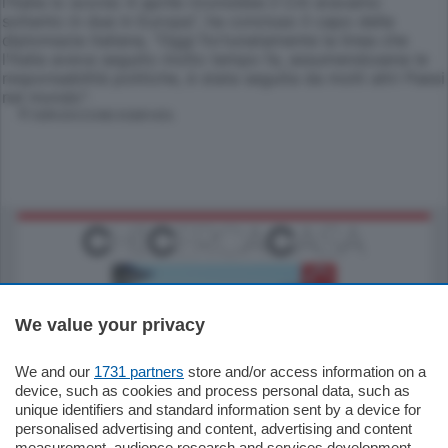
l'Italia lo scorso 4 aprile riconobbe il Cnt eravamo
soltanto in due in Europa", ha concluso il capo della
diplomazia italiana, "Oggi fortunatamente la linea che
l'Italia aveva seguito molto tempo fa, assumendosene le
responsabilità politiche, è stata seguita da molti altri Paesi
nel mondo".
© RIPRODUZIONE RISERVATA
We value your privacy
We and our
1731 partners
store and/or access information on a
770.000
€
device, such as cookies and process personal data, such as
unique identifiers and standard information sent by a device for
Como - Como
personalised advertising and content, advertising and content
Plurilocale
measurement, audience research and services development.