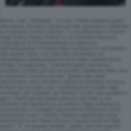
Roma, 1 set. (TMNews) - In Libia "l'Italia manterrà quello
che aveva: eravamo il primo partner economico bilaterale
e rimarremo il primo partner". Lo ha affermato il ministro
degli Esteri, Franco Frattini, in un'intervista esclusiva
rilasciata al Gr1.Commentando la riapertura
dell'ambasciata, il titolare della Farnesina ha sottolineato
che questo fatto "vuol dire che certamente noi
riprendiamo quella presenza forte nella capitale libica".
L'Italia, ha assicurato, "manterrà quello che aveva:
eravamo il primo partner economico bilaterale della Libia
e rimarremo il primo partner". Quanto alla sede
diplomatica, dove domani si alzerà la bandiera tricolore,
Frattini ha ricordato che "l'ambasciatore è stato oggi
nominato dal Consiglio dei Ministri" e che "una squadra è
già a Tripoli perchè quella apertura sia reale e non
soltanto una bandiera su un edificio".Oggi la Russia ha
riconosciuto il Consiglio nazionale di transizione (Cnt),
diventando così il 72esimo Paese a legittimare come
interlocutore nel Paese africano l'organo politico degli
insorti. "E' un grande risultato, debbo dire che quando