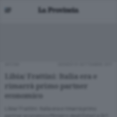
APCOM
GIOVEDÌ 01 SETTEMBRE 2011
Libia/ Frattini: Italia era e
rimarrà primo partner
economico
Libia/ Frattini: Italia era e rimarrà primo
partner economico Ministro degli Esteri a Gr1: