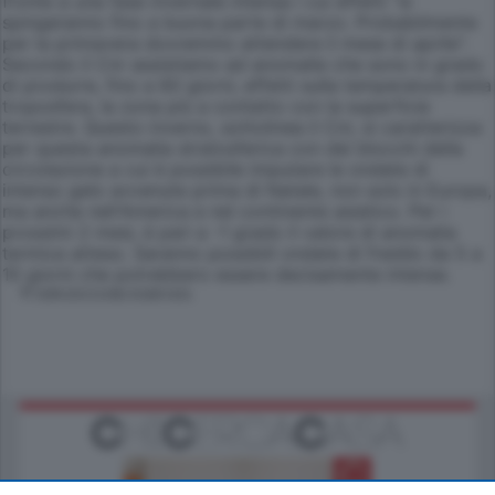
fronte a una fase invernale intensa i cui effetti "si
spingeranno fino a buona parte di marzo. Probabilmente
per la primavera dovremmo attendere il mese di aprile".
Secondo il Cnr assistiamo ad anomalie che sono in grado
di produrre, fino a 60 giorni, effetti sulla temperatura della
troposfera, la zona più a contatto con la superficie
terrestre. Questo inverno, sottolinea il Cnr, si caratterizza
per questa anomalia stratosferica con dei blocchi della
circolazione a cui è possibile imputare le ondate di
intenso gelo avvenute prima di Natale, non solo in Europa,
ma anche nell'America e nel continente asiatico. Per i
prossimi 2 mesi, è pari a -1 grado il valore di anomalia
termica atteso. Saranno possibili ondate di freddo da 5 a
10 giorni che potrebbero essere decisamente intense.
© RIPRODUZIONE RISERVATA