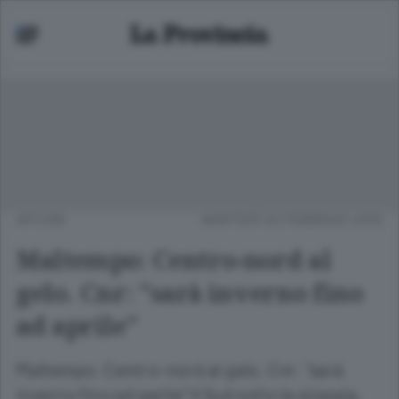
APCOM
MARTEDÌ 02 FEBBRAIO 2010
Maltempo: Centro-nord al
gelo. Cnr: "sarà inverno fino
ad aprile"
Maltempo: Centro-nord al gelo. Cnr: "sarà
inverno fino ad aprile" Il Sud sotto la pioggia,