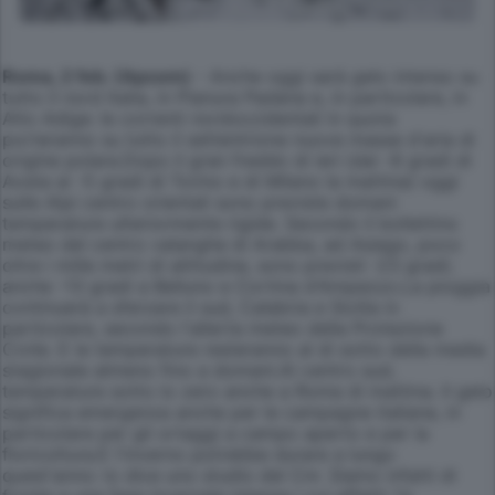
Roma, 2 feb. (Apcom)
- Anche oggi sarà gelo intenso su
tutto il nord Italia, in Pianura Padana e, in particolare, in
Alto Adige: le correnti nordoccidentali in quota
porteranno su tutto il settentrione nuove masse d'aria di
origine polare.Dopo il gran freddo di ieri (dai -8 gradi di
Aosta ai -5 gradi di Torino e di Milano la mattina) oggi
sulle Alpi centro orientali sono previste domani
temperature ulteriormente rigide. Secondo il bollettino
meteo del centro valanghe di Arabba, ad Asiago, poco
oltre i mille metri di altitudine, sono previsti -23 gradi;
anche -13 gradi a Belluno e Cortina d'Ampezzo.La pioggia
continuerà a sferzare il sud, Calabria e Sicilia in
particolare, secondo l'allerta meteo della Protezione
Civile. E le temperature resteranno al di sotto della media
stagionale almeno fino a domani.Al centro sud,
temperature sotto lo zero anche a Roma di mattina. Il gelo
significa emergenza anche per le campagne italiane, in
particolare per gli ortaggi a campo aperto e per la
floricoltura.E l'inverno potrebbe durare a lungo
quest'anno: lo dice uno studio del Cnr. Siamo infatti di