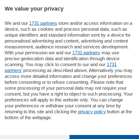
We value your privacy
We and our
1731 partners
store and/or access information on a
185.000
€
device, such as cookies and process personal data, such as
unique identifiers and standard information sent by a device for
Cernobbio - Como
personalised advertising and content, advertising and content
Appartamento
measurement, audience research and services development.
Situato nella tranquilla frazione di Piazza
With your permission we and our
1731 partners
may use
Santo Stefano, in un contesto riservato e a
precise geolocation data and identification through device
pochi minuti …
scanning. You may click to consent to our and our
1731
partners
’ processing as described above. Alternatively you may
mq.
80
access more detailed information and change your preferences
before consenting or to refuse consenting. Please note that
some processing of your personal data may not require your
consent, but you have a right to object to such processing. Your
preferences will apply to this website only. You can change
your preferences or withdraw your consent at any time by
returning to this site and clicking the
privacy policy
button at the
bottom of the webpage.
Sezioni
Settimanali