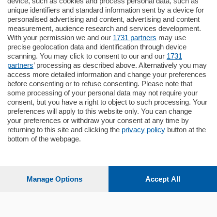
185.000
€
device, such as cookies and process personal data, such as
unique identifiers and standard information sent by a device for
Cernobbio - Como
personalised advertising and content, advertising and content
Appartamento
measurement, audience research and services development.
Situato nella tranquilla frazione di Piazza
With your permission we and our
1731 partners
may use
Santo Stefano, in un contesto riservato e a
precise geolocation data and identification through device
pochi minuti …
scanning. You may click to consent to our and our
1731
partners
’ processing as described above. Alternatively you may
mq.
80
access more detailed information and change your preferences
before consenting or to refuse consenting. Please note that
some processing of your personal data may not require your
consent, but you have a right to object to such processing. Your
preferences will apply to this website only. You can change
your preferences or withdraw your consent at any time by
returning to this site and clicking the
privacy policy
button at the
bottom of the webpage.
Sezioni
Settimanali
Manage Options
Accept All
Territorio