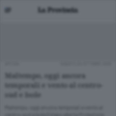
APCOM
SABATO 24 OTTOBRE 2009
Maltempo, oggi ancora
temporali e vento al centro-
sud e Isole
Maltempo, oggi ancora temporali e vento al
centro-sud e Isole Esteso allerta Protezione