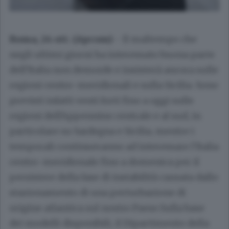
Roma, 24 ott. (Apcom)
- Il maltempo che
negli ultimi giorni ha interessato buona parte
dell'Italia non demorde e insisterà ancora sulle
regioni centro-meridionali e sulla Sicilia. Sono
previsti infatti venti forti fino a oggi sulle
regioni dell'Appennino centrale e al sud, in
particolare su Sardegna e Sicilia, mentre i
temporali continueranno ad interessare l'Italia
centro-meridionale fino a domenica per il
persistere della fase di instabilità causata dallo
stazionamento di una perturbazione di
origine atlantica sul nostro Paese.Sulla base
dei modelli disponibili, il Dipartimento della