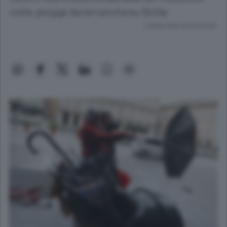
civile, piogge da ieri anche su Sicilia
Lettura meno di un minuto.