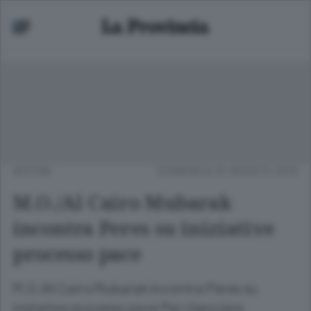
APCOM
DOMENICA 01 AGOSTO 2010
M.O./Al Cairo Mubarak
incontra Peres su iniziative
processo pace
M.O./Al Cairo Mubarak incontra Peres su
iniziative processo pace Per rilanciare