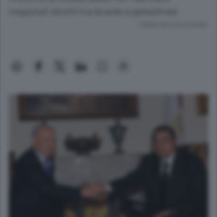
negoziati diretti tra Israele e palestinesi
Lettura meno di un minuto.