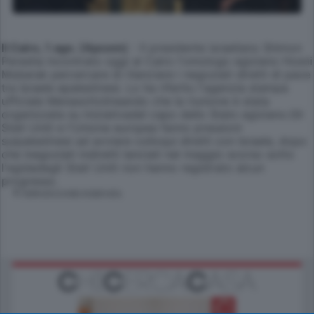
Il Cairo, 1 ago. (Apcom)
- Il presidente israeliano Shimon
Peresha incontrato oggi al Cairo l'omologo egiziano Hosni
Mubarak percercare di rilanciare i negoziati diretti di pace
tra Israele epalestinesi. Lo ha riferito l'agenzia stampa
ufficiale Menasottolineando che la riunione è stata
organizzata su iniziativadel capo dello Stato egiziano.Gli
Stati Uniti e l'Unione europea fanno pressioni
suipalestinesi ad avviare colloqui diretti con Israele, dopo
che inegoziati indiretti lanciati nel maggio scorso sotto
l'egidadegli Stati Uniti non hanno registrato alcun
progresso.
© RIPRODUZIONE RISERVATA