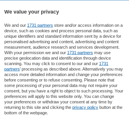
We value your privacy
We and our
1731 partners
store and/or access information on a
185.000
€
device, such as cookies and process personal data, such as
unique identifiers and standard information sent by a device for
Cernobbio - Como
personalised advertising and content, advertising and content
Appartamento
measurement, audience research and services development.
Situato nella tranquilla frazione di Piazza
With your permission we and our
1731 partners
may use
Santo Stefano, in un contesto riservato e a
precise geolocation data and identification through device
pochi minuti …
scanning. You may click to consent to our and our
1731
partners
’ processing as described above. Alternatively you may
mq.
80
access more detailed information and change your preferences
before consenting or to refuse consenting. Please note that
some processing of your personal data may not require your
consent, but you have a right to object to such processing. Your
preferences will apply to this website only. You can change
your preferences or withdraw your consent at any time by
returning to this site and clicking the
privacy policy
button at the
Sezioni
bottom of the webpage.