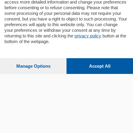
mq.
80
access more detailed information and change your preferences
before consenting or to refuse consenting. Please note that
some processing of your personal data may not require your
consent, but you have a right to object to such processing. Your
preferences will apply to this website only. You can change
your preferences or withdraw your consent at any time by
returning to this site and clicking the
privacy policy
button at the
bottom of the webpage.
Sezioni
Settimanali
Manage Options
Accept All
Territorio
Sport
Chi Siamo
Servizi