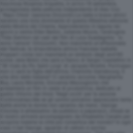
fascinosa Rosanna Arquette, in arrivo l'8 settembre,
protagonista della pellicola indipendente di Alex Cox
`Repo Chick' (sezione Orizzonti).Le belle e brave attrici
saranno una nota dominante di questa 66esima edizione
della Mostra del Cinema. Approderanno in laguna nei
giorni a venire Ellen Barkin, Julianne Moore, l'androgina
Tilda Swinton nel cast del film di Luca Guadagnino `Io
sono l'amore' (Orizzonti). Non mancherà un'affezionata
del festival, la straordinaria attrice francese Isabelle
Huppert come non mancherà un simbolo degli anni'60
come Jane Birkin che sarà a fianco di Sergio Castellitto in
'36 Vues du Pic Saint Loup' di Jacques Rivette. Purtroppo
non ci sarà la figlia dell'attrice, Charlotte Gainsbourg. E
che dire delle italiane? Ci saranno eccome: Margherita
Buy, Laura Morante, Giovanna Mezzogiorno che
presenterà un film in veste di produttrice, dedicato al
padre Vittorio dal titolo 'Negli occhi' per la sezione
Controcampo.Ma se gli uomini potranno apprezzare tanta
beltà anche le donne non saranno da meno. George
Clooney è attesissimo da pubblico e paparazzi, chissà se
il nostro arriverà accompagnato da Elisabetta Canalis per
scoprire insieme la città più romantica del mondo? In ogni
caso il bel George, sguardo di velluto e sorriso