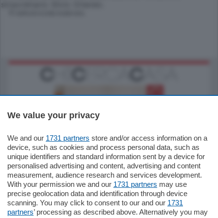
straordinario Silvio Orlando.
© RIPRODUZIONE RISERVATA
We value your privacy
We and our
1731 partners
store and/or access information on a
185.000
€
device, such as cookies and process personal data, such as
unique identifiers and standard information sent by a device for
Cernobbio - Como
personalised advertising and content, advertising and content
Appartamento
measurement, audience research and services development.
Situato nella tranquilla frazione di Piazza
With your permission we and our
1731 partners
may use
Santo Stefano, in un contesto riservato e a
precise geolocation data and identification through device
pochi minuti …
scanning. You may click to consent to our and our
1731
partners
’ processing as described above. Alternatively you may