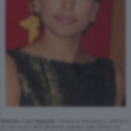
Venezia, 1 set. (Apcom)
- Parata di bellissime e bellissimi
sul red carpet della 66esima edizione della Mostra del