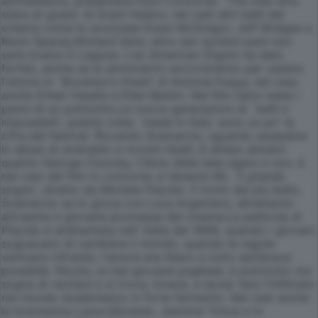
ammaliatore, presenterà Fuori Concorso `The men who
stare at goats' di Grant Heslov, nel cast altri belli del
cinema come lo scozzese Ewan McGregor, Jeff Bridges e
Kevin Spacey.Richard Gere, altro sex symbol pare non
sarà invece in Laguna. L'ex American Gigolo ha dato
forfait, anche se le ammiratrici accorreranno per vedere
l'attore in `Brooklyn's finest' di Antoine Fuqua, nel caso
anche Ethan Hawke e Ellen Barkin. Nel film Gere veste i
panni di un poliziotto.Le nuove generazioni di `belli e
impossibili', questa volta `made in Italy' sono un po' la
cifra del festival. Riccardo Scamarcio, sguardo assassino
in abissi di smeraldo e riccioli ribelli, è atteso almeno
quanto George Clooney, l'idolo delle teen agers e non, è
nel cast del film in concorso a Venezia 66, `Il grande
sogno', diretto da Michele Placido. Il trono del più bello,
Scamarcio se lo gioca con Luca Argentero, altrettanto
attraente e giovane promessa del cinema.La pellicola di
Placido è ambientata nell' Italia del 1968, quando i giovani
sognavano di cambiare il mondo, quando le regole
venivano infrante, l'amore era libero e tutto sembrava
possibile. Nicola, un bel giovane pugliese, è poliziotto ma
sogna di recitare e si trova, invece, a dover fare l'infiltrato
nel mondo studentesco in forte fermento. Nel cast anche
la bravissima Laura Morante, Jasmine Trinca e lo