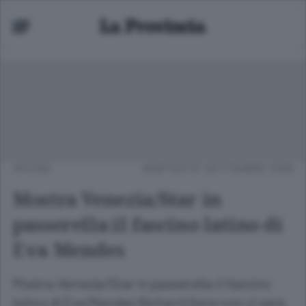
APCOM
MARTEDÌ 01 SETTEMBRE 2009
Mostra Venezia/Star in
passerella:il fascino latino di
Eva Mendes
Mostra Venezia/Star in passerella:il fascino
latino di Eva Mendes Richard Gere non ci sarà,