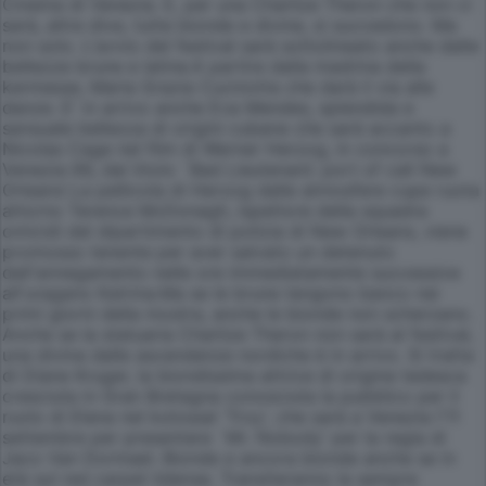
Cinema di Venezia. E, per una Charlize Theron che non ci
sarà, altre dive, tutte bionde e divine, si succedono. Ma
non solo. L'avvio del festival sarà sottolineato anche dalle
bellezze brune e latine.A partire dalla madrina della
kermesse, Maria Grazia Cucinotta che darà il via alle
danze. E' in arrivo anche Eva Mendes, splendida e
sensuale bellezza di origini cubane che sarà accanto a
Nicolas Cage nel film di Werner Herzog, in concorso a
Venezia 66, dal titolo `Bad Lieutenant: port of call New
Orleans'.La pellicola di Herzog dalle atmosfere cupe ruota
attorno Terence McDonagh, ispettore della squadra
omicidi del dipartimento di polizia di New Orleans, viene
promosso tenente per aver salvato un detenuto
dall'annegamento nelle ore immediatamente successive
all'uragano Katrina.Ma se le brune tengono banco nei
primi giorni della mostra, anche le bionde non scherzano.
Anche se la statuaria Charlize Theron non sarà al festival,
una divina dalle ascendenze nordiche è in arrivo. Si tratta
di Diane Kruger, la biondissima attrice di origine tedesca
cresciuta in Gran Bretagna conosciuta la pubblico per il
ruolo di Elena nel kolossal 'Troy', che sarà a Venezia l'11
settembre per presentare `Mr. Nobody' per la regia di
Jaco Van Dormael. Bionde e ancora bionde anche se in
età sul red carpet lidense. Transiteranno la sempre