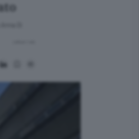
ato
o Anna Di
Lettura 1 min.