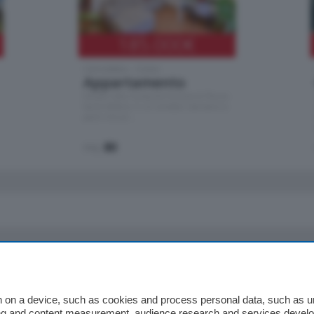
185.000
€
Cernobbio - Como
Appartamento
Situato nella tranquilla frazione di Piazza
Santo Stefano, in un contesto riservato e a
pochi minuti …
mq.
80
io
Chi Siamo
Redazione
 on a device, such as cookies and process personal data, such as uni
ising and content measurement, audience research and services deve