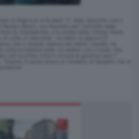
si litiga e pi si fa pace". E' stato descritto così il
a Raniero Busco, ora imputato per l'omicidio della
na Di Gianbattista, e la sorella della vittima, Paola,
 di volte, in macchina - ha detto la signora Di
nora, che è rimasta vedova del marito Claudio, ha
e volta la trattava male. La vedevo con il muso, che
ato per la prima volta in un'aula di giustizia quel 7
oma. "Quando è uscita aveva un corpetto di Sangallo che le
innastica".