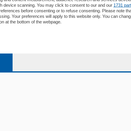
Editore
gh device scanning. You may click to consent to our and our
1731 par
li
Contatti
ferences before consenting or to refuse consenting. Please note th
ariano
Privacy e Policy
essing. Your preferences will apply to this website only. You can cha
on at the bottom of the webpage.
bassa
alcio Como
 Serie B
alcio Como
 Serie A
 Serie A Femminile
e