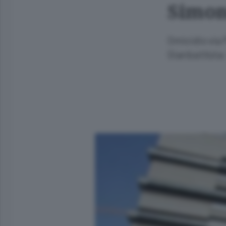
Simone
Omicidio via 
Gianbattista: