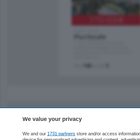
770.000
€
Como - Como
Plurilocale
in zona residenziale e tranquilla,
proponiamo prestigioso e luminoso
appartamento all'ultimo piano di uno
stabile signorile …
mq.
140
locali:
5
We value your privacy
Sezioni
Territor
Cronaca
Como
We and our
1731 partners
store and/or access information
device for personalised advertising and content, advert