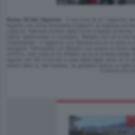
Roma, 16 feb. (Apcom)
- Il racconto di un "rapporto sen
legame che univa Simonetta Cesaroni, la ragazza uccisa i
ragazza. Nell'aula bunker della Corte d'assise di Roma, n
hanno testimoniato e ricordato. "Raniero non mi è mai sta
Gianbattista - il rapporto con Simona era di un anno e 
spiegato: "Simonetta con Raniero non aveva un buon rapp
soffriva. Una volta le ho chiesto se lui le avesse alzato l
agosto del '90. Il ritorno a casa della figlia verso le 13
avevo fatto io, dei fuseaux, un giubetto bianco a righe
© RIPRODUZIONE RI