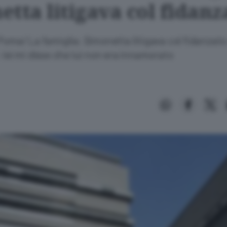
tta litigava col fidanz
Poma/ La famiglia: Simonetta litigava col fidanzat
 lei mi disse che lui non era innamorato