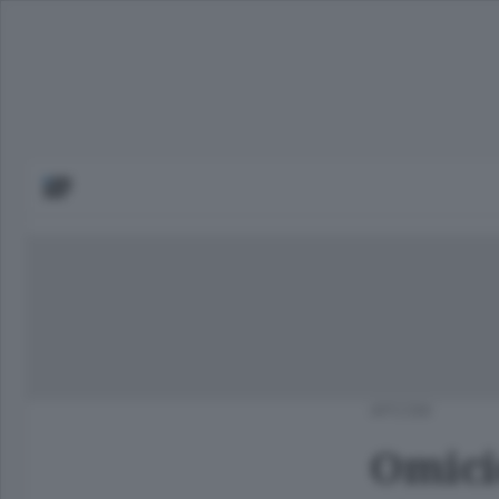
APCOM
Omici