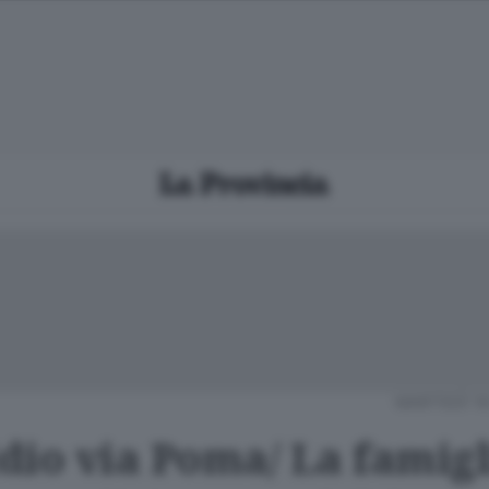
MARTEDÌ 16
dio via Poma/ La famigl