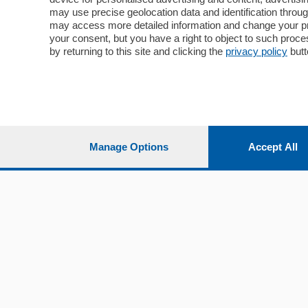
Economia
Cintura
may use precise geolocation data and identification throu
Cultura e Spettacoli
Lago e val
may access more detailed information and change your pre
Sport
Cantù e M
your consent, but you have a right to object to such proc
Editoriali
Erba
by returning to this site and clicking the
privacy policy
butt
Podcast
Olgiate e 
Quatar Pass
Media Inglese
Sport
Storie nella Breva
Dirette C
Focus
Classifica
Manage Options
Accept All
Up
Notizie C
Dossier
Classifica
Classifica
Settimanali
Classifich
L'Ordine
Imprese & Lavoro
Diogene
Salute & Benessere
Frontiera