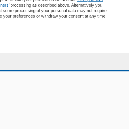
Pubblicità
tners
’ processing as described above. Alternatively you
Concorsi
at some processing of your personal data may not require
Abbonamenti
nge your preferences or withdraw your consent at any time
Più letti
Le aziende comunicano
Speciali
Cinema
ChiCercaCasa
Archivio
Meteo
Skill Alexa
Elezioni 2024