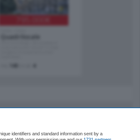
795.000
€
Como - Como
Quadrilocale
Zona Como Borghi. Nel complesso di
nuova costruzione "JIULIUS" in Classe
Energetica A2 proponiamo ampio
Quadrilocale …
mq.
145
locali:
4
Servizi
Necrologie
que identifiers and standard information sent by a
lopment. With your permission we and our
1731 partners