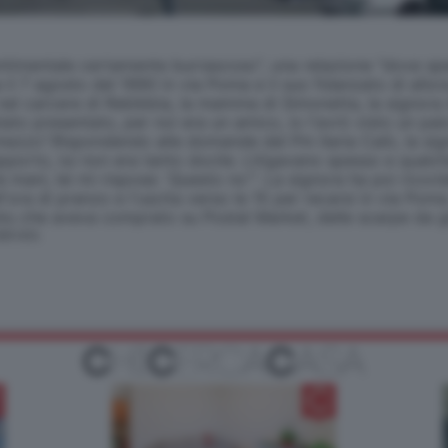
timentale certamente burrascoso", una relazione "dove spesso 
l 7 agosto del 1990 in via Poma e il suo fidanzato di allor
el carcere di Rebibbia, la mamma di Simonetta, la signora An
to presentato, per noi era un amico, io l'avrò visto un paio
mezzo".Rispondendo alle domande del Pm Ilaria Calò, la sig
orto, lui non era tanto docile. Litigavano spesso e qualch
e mani, lei mi rispose: 'Questo no'". La signora ha poi ricord
 all'ora di pranzo e l'uscita verso le 15 per recarsi in via P
 blu che aveva comprato su Postal Market, delle scarpe da g
SERVATA