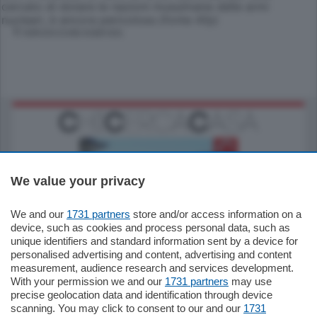
cercato di dotare le nazioni musulmane delle armi
nucleari, è ancora pericoloso.(fonte Afp)
© RIPRODUZIONE RISERVATA
We value your privacy
We and our
1731 partners
store and/or access information on a
770.000
€
device, such as cookies and process personal data, such as
unique identifiers and standard information sent by a device for
Como - Como
personalised advertising and content, advertising and content
Plurilocale
measurement, audience research and services development.
in zona residenziale e tranquilla,
With your permission we and our
1731 partners
may use
proponiamo prestigioso e luminoso
precise geolocation data and identification through device
appartamento all'ultimo piano di uno
scanning. You may click to consent to our and our
1731
stabile signorile …