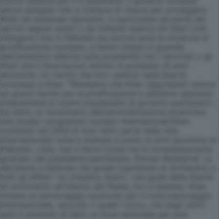
nuova udienza per il 4 settembre. Il governo avrebbe
allora spiegato che si trattava di misure per proteggere
Khan da eventuali rapimenti, in particolare da parte dei
servizi segreti esteri o da militanti islamici.Gli Stati Uniti
ritengono che in Pakistan sia ancora seria la minaccia di
prolificazione nucleare, e hanno messo in guardia
dall'ennesimo allarme sulla possibilità che i terroristi o gli
Stati che li favoriscono entrino in possesso di armi
atomiche. Un rischio che loro vedono nella libertà
concessa a Khan: "Riteniamo che Khan rappresenti tuttora
un grave rischio per la prolificazione e abbiamo espresso
chiaramente le nostre inquietudini al governo pachistano",
ha detto un funzionario dell'amministrazione americana
che studia i programmi nucleari internazionali.Khan
confessò nel 2004 di aver fatto parte della rete
internazionale volta a mettere a punto le armi atomiche di
Pakistan, Libia, Iran e Nord Corea ma fu immediatamente
graziato dal presidente pachistano, Pervez Musharraf. La
decisione a febbraio dei giudici pachistani di dichiararlo a
tutti gli effetti "un cittadino libero", che gode della libertà
di movimento all'interno del Paese, non è bastata. Khan
rimane un personaggio scomodo per il controspionaggio
internazionale, secondo il quale l'uomo, che negli ultimi
anni è divenuto di fatto un eroe nazionale per aver