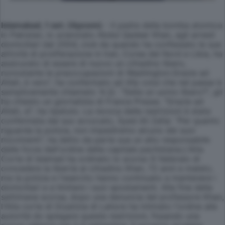
Islamabad, 1 set. (Apcom)
- Il padre della bomba atomica
in Pakistan, lo scienziato Abdul Qadeer Khan, agli arresti
domiciliari dal 2004, cioè da quando ha confessato le sue
attività di proliferazione in Iran, Corea del Nord e Libia, ha
assicurato di essere di nuovo un cittadino libero,
nonostante le preoccupazioni di Washington.Grazie ad
Allah, è vero", ha confermato ad Afp colui che nel paese è
semplicemente chiamato 'A.Q.'. "Siete un uomo libero?", gli
ha chiesto un giornalista di France Presse. "Grazie ad
Allah, sì", ha ripetuto. La revoca delle restrizioni è stata
confermata dal suo avvocato, Syed Ali Zafar. "Per quanto
riguarda la polizia, non impediremo alcuno dei suoi
movimenti", ha detto da parte sua un alto responsabile
delle forze dell'ordine della capitale pachistana.L'Alta
Corte di Islamad ha ordinato lo scorso 6 febbraio di
concedere la libertà al cittadino Khan, 72 anni e malato,
ma la polizia e l'esercito hanno continuato a mantenere i
domiciliari e a limitare i suoi spostamenti. Alla fine della
settimana scorsa, dopo una denuncia del professore Khan,
l'Alta corte di Giustizia di Lahore ha intimato l'ordine alle
autorità do spiegare queste restrizioni, fissando una