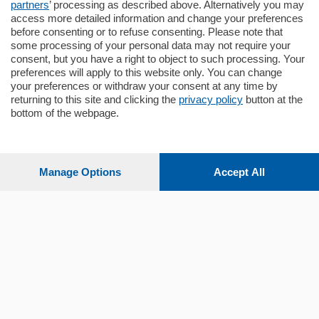
partners
’ processing as described above. Alternatively you may
mq.
140
locali:
5
access more detailed information and change your preferences
before consenting or to refuse consenting. Please note that
some processing of your personal data may not require your
consent, but you have a right to object to such processing. Your
preferences will apply to this website only. You can change
your preferences or withdraw your consent at any time by
returning to this site and clicking the
privacy policy
button at the
bottom of the webpage.
Sezioni
Settimanali
Manage Options
Accept All
Territorio
Sport
Chi Siamo
Servizi