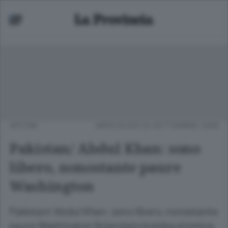
APCOM
MERCOLEDÌ 02 SETTEMBRE 2009
Pakistan/ Abdul Khan: sono
libero, nonostante paure
Washington
Pakistan/ Abdul Khan: sono libero, nonostante
paure Washington Scienziato bomba atomica