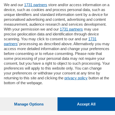
We and our
1731 partners
store and/or access information on a
770.000
€
device, such as cookies and process personal data, such as
unique identifiers and standard information sent by a device for
Como - Como
personalised advertising and content, advertising and content
Plurilocale
measurement, audience research and services development.
in zona residenziale e tranquilla,
With your permission we and our
1731 partners
may use
proponiamo prestigioso e luminoso
precise geolocation data and identification through device
appartamento all'ultimo piano di uno
scanning. You may click to consent to our and our
1731
stabile signorile …
partners
’ processing as described above. Alternatively you may
mq.
140
locali:
5
access more detailed information and change your preferences
before consenting or to refuse consenting. Please note that
some processing of your personal data may not require your
consent, but you have a right to object to such processing. Your
preferences will apply to this website only. You can change
your preferences or withdraw your consent at any time by
returning to this site and clicking the
privacy policy
button at the
bottom of the webpage.
Sezioni
Settimanali
Manage Options
Accept All
Territorio