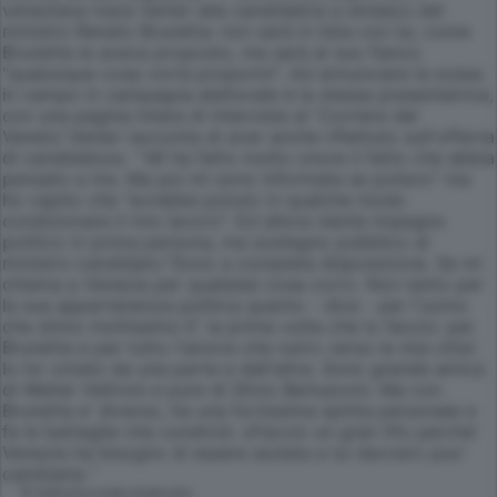
veneziana mara Venier alla candidatira a sindaco del
ministro Renato Brunetta: non sarà in lista con lui, come
Brunetta le aveva proposto, ma sarà al suo fianco
"qualunque cosa vorrà propormi". Ad annunciare la scesa
in campo in campagna elettorale è la stessa presentatrice,
con una pagina intera di intervista al 'Corriere del
Veneto'.Venier racconta di aver anche riflettuto sull'offerta
di candidatura. " Mi ha fatto molto onore il fatto che abbia
pensato a me. Ma poi mi sono informata se potevo" ma
ho capito che "avrebbe potuto in qualche modo
condizionare il mio lavoro". Ed allora niente impegno
politico in prima persona, ma sostegno pubblico al
ministro-candidato."Sono a completa disposizione. Se mi
chiama a Venezia per qualsiasi cosa corro. Non tanto per
la sua appartenenza politica quanto - dice - per l'uomo
che stimo moltissimo E' la prima volta che lo faccio: per
Brunetta e per tutto l'amore che nutro verso la mia citta'.
Io ho votato da una parte e dall'altra. Sono grande amica
di Walter Veltroni e pure di Silvio Berlusconi. Ma con
Brunetta e' diverso, ha una fortissima spinta personale e
fa le battaglie che condivid. oFaccio un gran tifo perche'
Venezia ha bisogno di essere aiutata e lui davvero puo'
cambiarla "
© RIPRODUZIONE RISERVATA