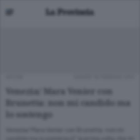
APCOM
GIOVEDÌ 18 FEBBRAIO 2010
Venezia/ Mara Venier con
Brunetta: non mi candido ma
lo sostengo
Venezia/ Mara Venier con Brunetta: non mi
candido ma lo sostengo E' la prima volta che mi