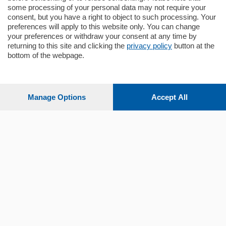
some processing of your personal data may not require your
consent, but you have a right to object to such processing. Your
preferences will apply to this website only. You can change
your preferences or withdraw your consent at any time by
returning to this site and clicking the
privacy policy
button at the
bottom of the webpage.
Sezioni
Settimanali
Manage Options
Accept All
Territorio
Sport
Chi Siamo
Servizi