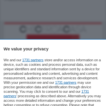
We value your privacy
We and our
1731 partners
store and/or access information on a
795.000
€
device, such as cookies and process personal data, such as
unique identifiers and standard information sent by a device for
Como - Como
personalised advertising and content, advertising and content
Quadrilocale
measurement, audience research and services development.
Zona Como Borghi. Nel complesso di
With your permission we and our
1731 partners
may use
nuova costruzione "JIULIUS" in Classe
precise geolocation data and identification through device
Energetica A2 proponiamo ampio
scanning. You may click to consent to our and our
1731
Quadrilocale …
partners
’ processing as described above. Alternatively you may
mq.
145
locali:
4
access more detailed information and change your preferences
before consenting or to refuse consenting. Please note that