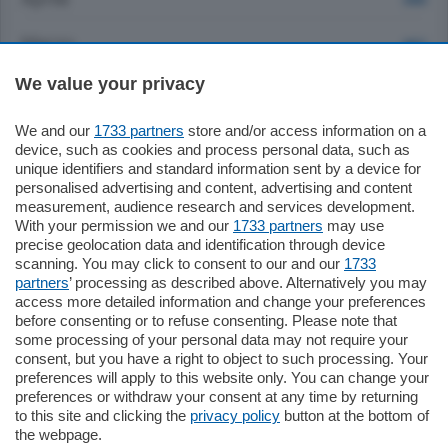
3490
Marzo
3877
We value your privacy
Febbraio
3222
We and our
1733 partners
store and/or access information on a
Gennaio
3450
device, such as cookies and process personal data, such as
unique identifiers and standard information sent by a device for
personalised advertising and content, advertising and content
measurement, audience research and services development.
With your permission we and our
1733 partners
may use
precise geolocation data and identification through device
2010
scanning. You may click to consent to our and our
1733
partners
’ processing as described above. Alternatively you may
access more detailed information and change your preferences
Dicembre
3932
before consenting or to refuse consenting. Please note that
some processing of your personal data may not require your
Novembre
3835
consent, but you have a right to object to such processing. Your
preferences will apply to this website only. You can change your
Ottobre
preferences or withdraw your consent at any time by returning
3628
to this site and clicking the
privacy policy
button at the bottom of
the webpage.
Settembre
3725