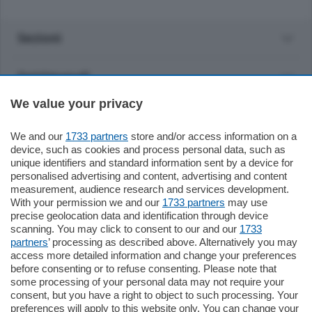
Sezioni
Settimanali
We value your privacy
Territorio
We and our
1733 partners
store and/or access information on a
device, such as cookies and process personal data, such as
Sport
unique identifiers and standard information sent by a device for
personalised advertising and content, advertising and content
measurement, audience research and services development.
Chi Siamo
With your permission we and our
1733 partners
may use
precise geolocation data and identification through device
scanning. You may click to consent to our and our
1733
Servizi
partners
’ processing as described above. Alternatively you may
access more detailed information and change your preferences
before consenting or to refuse consenting. Please note that
some processing of your personal data may not require your
consent, but you have a right to object to such processing. Your
preferences will apply to this website only. You can change your