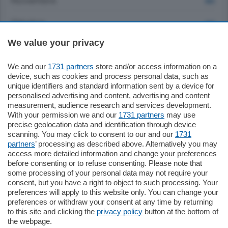
Novembre
883
Ottobre
847
We value your privacy
Settembre
826
We and our
1731 partners
store and/or access information on a
Agosto
828
device, such as cookies and process personal data, such as
unique identifiers and standard information sent by a device for
Luglio
857
personalised advertising and content, advertising and content
measurement, audience research and services development.
Giugno
With your permission we and our
1731 partners
may use
828
precise geolocation data and identification through device
scanning. You may click to consent to our and our
1731
Maggio
866
partners
’ processing as described above. Alternatively you may
access more detailed information and change your preferences
Aprile
877
before consenting or to refuse consenting. Please note that
some processing of your personal data may not require your
consent, but you have a right to object to such processing. Your
Marzo
980
preferences will apply to this website only. You can change your
preferences or withdraw your consent at any time by returning
Febbraio
864
to this site and clicking the
privacy policy
button at the bottom of
the webpage.