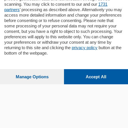
appartamento all'ultimo piano di uno
scanning. You may click to consent to our and our
1731
stabile signorile …
partners
’ processing as described above. Alternatively you may
mq.
140
locali:
5
access more detailed information and change your preferences
before consenting or to refuse consenting. Please note that
some processing of your personal data may not require your
consent, but you have a right to object to such processing. Your
preferences will apply to this website only. You can change
your preferences or withdraw your consent at any time by
returning to this site and clicking the
privacy policy
button at the
bottom of the webpage.
Sezioni
Settimanali
Manage Options
Accept All
Territorio
Sport
Chi Siamo