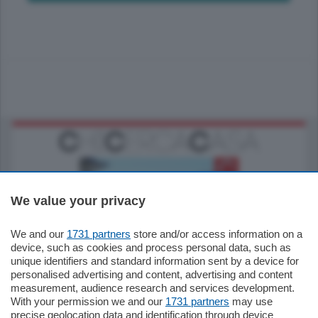
We value your privacy
We and our
1731 partners
store and/or access information on a
770.000
€
device, such as cookies and process personal data, such as
unique identifiers and standard information sent by a device for
Como - Como
personalised advertising and content, advertising and content
Plurilocale
measurement, audience research and services development.
in zona residenziale e tranquilla,
With your permission we and our
1731 partners
may use
proponiamo prestigioso e luminoso
precise geolocation data and identification through device