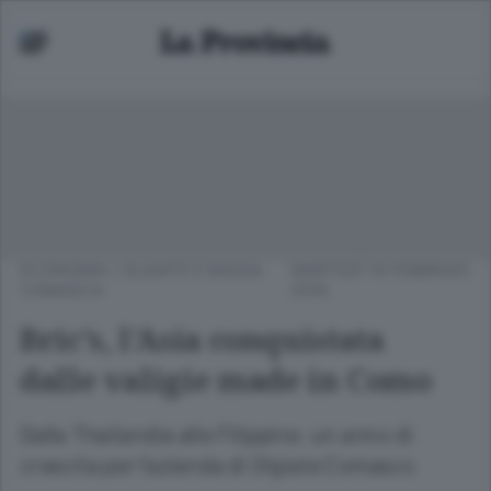
ECONOMIA
/
OLGIATE E BASSA
MARTEDÌ 16 FEBBRAIO
COMASCA
2016
Bric’s, l’Asia conquistata
dalle valigie made in Como
Dalla Thailandia alle Filippine: un anno di
crescita per l’azienda di Olgiate Comasco