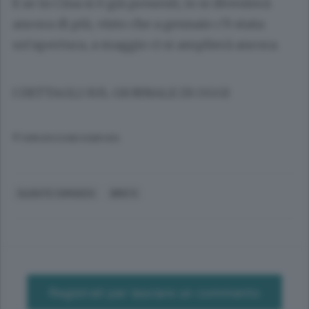
E se in Cina si è già presenti, lo si diventerà
ancora di più, visto che a gennaio c’è stata
un’apertura, a maggio ci si amplierà ancora.
I DETTAGLI SUL GIORNALE DI OGGI
© RIPRODUZIONE RISERVATA
OLGIATE COMASCO
BRIC'S
Registrati per lasciare un commento