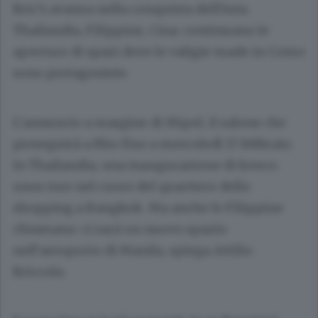
Bric’s avanza nella conquista dell’Asia.
Thailandia, Filippine, Cina: continuano le
aperture di spazi dove le valigie made in Como
sono protagoniste.
L’annuncio a margine di Mipel, il salone che
proseguirà a Rho fino a mercoledì 17 febbraio.
In Thailandia, una inaugurazione di fresco:
unos tore nel cuore del quartiere dello
shopping a Bangkok. Ma anche le Filippine
chiamano: ci sarà un nuovo spazio
nell’aeroporto di Manila, spiega Attilio
Briccola.