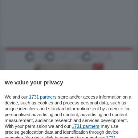
We value your privacy
We and our
1731 partners
store and/or access information on a
185.000
€
device, such as cookies and process personal data, such as
unique identifiers and standard information sent by a device for
Cernobbio - Como
personalised advertising and content, advertising and content
Appartamento
measurement, audience research and services development.
Situato nella tranquilla frazione di Piazza
With your permission we and our
1731 partners
may use
Santo Stefano, in un contesto riservato e a
precise geolocation data and identification through device
pochi minuti …
scanning. You may click to consent to our and our
1731