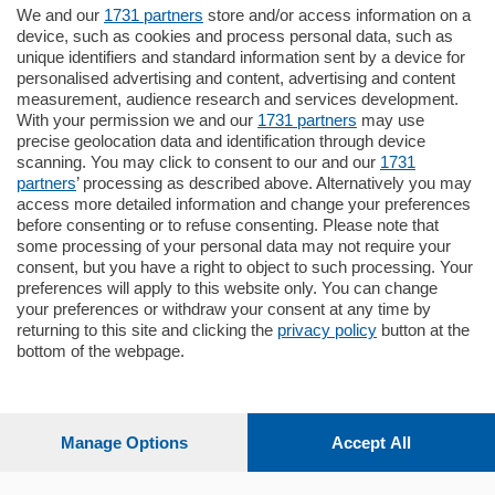
We and our
1731 partners
store and/or access information on a
185.000
€
device, such as cookies and process personal data, such as
unique identifiers and standard information sent by a device for
Cernobbio - Como
personalised advertising and content, advertising and content
Appartamento
measurement, audience research and services development.
Situato nella tranquilla frazione di Piazza
With your permission we and our
1731 partners
may use
Santo Stefano, in un contesto riservato e a
precise geolocation data and identification through device
pochi minuti …
scanning. You may click to consent to our and our
1731
partners
’ processing as described above. Alternatively you may
mq.
80
access more detailed information and change your preferences
before consenting or to refuse consenting. Please note that
some processing of your personal data may not require your
consent, but you have a right to object to such processing. Your
preferences will apply to this website only. You can change
your preferences or withdraw your consent at any time by
returning to this site and clicking the
privacy policy
button at the
bottom of the webpage.
Sezioni
Settimanali
Manage Options
Accept All
Territorio