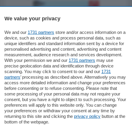
We value your privacy
We and our
1731 partners
store and/or access information on a
770.000
€
device, such as cookies and process personal data, such as
unique identifiers and standard information sent by a device for
Como - Como
personalised advertising and content, advertising and content
Plurilocale
measurement, audience research and services development.
in zona residenziale e tranquilla,
With your permission we and our
1731 partners
may use
proponiamo prestigioso e luminoso
precise geolocation data and identification through device
appartamento all'ultimo piano di uno
scanning. You may click to consent to our and our
1731
stabile signorile …
partners
’ processing as described above. Alternatively you may
mq.
140
locali:
5
access more detailed information and change your preferences
before consenting or to refuse consenting. Please note that
some processing of your personal data may not require your
consent, but you have a right to object to such processing. Your
preferences will apply to this website only. You can change
your preferences or withdraw your consent at any time by
returning to this site and clicking the
privacy policy
button at the
bottom of the webpage.
Sezioni