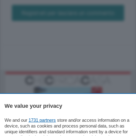
Registrati per lasciare un commento
We value your privacy
We and our
1731 partners
store and/or access information on a
770.000
€
device, such as cookies and process personal data, such as
unique identifiers and standard information sent by a device for