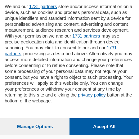
We and our
1731 partners
store and/or access information on a
185.000
€
device, such as cookies and process personal data, such as
unique identifiers and standard information sent by a device for
Cernobbio - Como
personalised advertising and content, advertising and content
Appartamento
measurement, audience research and services development.
Situato nella tranquilla frazione di Piazza
With your permission we and our
1731 partners
may use
Santo Stefano, in un contesto riservato e a
precise geolocation data and identification through device
pochi minuti …
scanning. You may click to consent to our and our
1731
partners
’ processing as described above. Alternatively you may
mq.
80
access more detailed information and change your preferences
before consenting or to refuse consenting. Please note that
some processing of your personal data may not require your
consent, but you have a right to object to such processing. Your
preferences will apply to this website only. You can change
your preferences or withdraw your consent at any time by
returning to this site and clicking the
privacy policy
button at the
bottom of the webpage.
Sezioni
Settimanali
Manage Options
Accept All
Territorio