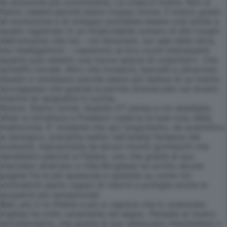
la soluzione più convincente. La colpa è nostra. Non si
fanno vedere perché siamo troppo noiosi. Il nostro grado
di evoluzione e di sviluppo potrebbe essere così simile a
quello registrato in un incalcolabile numero di altri luoghi
dell'universo che noi - noi fenomeni, noi sale della terra,
noi intelligentoni - «saremmo ai loro occhi interessanti
quanto può esserlo una nuova specie di coleotteri». Che
schiaffo morale. Altro che invasioni, baccelli e ultracorpi.
Questi ci snobbano perché siamo più tediosi di un marito
sovrappeso che guarda la partita stravaccato sul divano
mentre lei spignatta in cucina.
Noiosi. Siamo noiosi. Quando ET pensa a noi sbadiglia,
Alien si intristisce e Predator osserva la luna roso dalla
malinconia. E' evidente che qui l'argomento, da scientifico
e teologico, precipita subito nell'analisi farsesca del
costume, impreziosita da alcuni risvolti grotteschi che
sarebbero piaciuti a Flaiano, uno che grazie al suo
marziano atterrato a Villa Borghese ha scritto alcune
pagine fra le più spassose e spietate su come noi
omiciattoli siamo capaci di ridurre a poltiglia anche le
scoperte più sensazionali.
Beh, più ci si riflette e più si capisce che lo scienziato
inglese ha colto veramente nel segno. Pensate al nostro
extraterrestre, che grazie al suo telescopio interstellare o