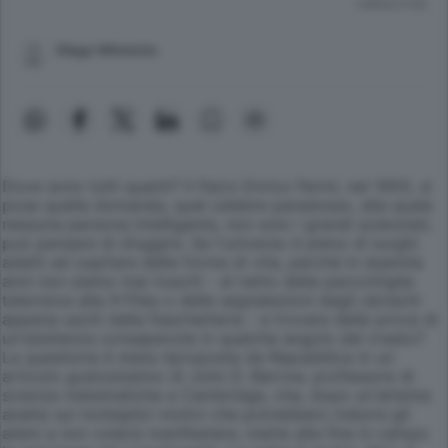
Lettura 3 min.
Diego Minonzio
Dove sono tutti quanti? Il fisico Enrico Fermi, nel 1950, si
pose quella domanda, quel celebre paradosso, alla quale
nessuna persona intelligente, non solo i grandi scienziati,
può pensare di sfuggire. Se l'universo è pieno di luoghi
adatti ad ospitare delle forme di vita, perché in duemila
anni non siamo mai riusciti - al netto della paccottiglia
televisiva alla X-Files o delle segnalazioni degli ubriachi
appena usciti dalla fiaschetteria - a trovare delle prove di
un'esistenza consapevole in qualche angolo del creato?
La questione è stata riproposta da Repubblica in un
articolo gustosissimo di John D. Barrow, professore di
scienze matematiche a Cambridge, che, dopo un'attenta
analisi sui molteplici motivi che potrebbero indurre gli
alieni a non volersi manifestare, mette alla fine in campo