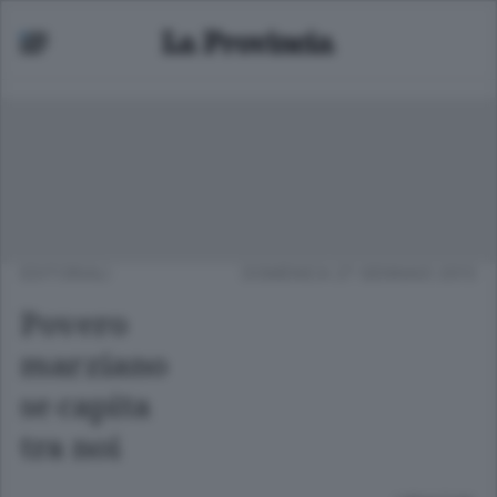
EDITORIALI
DOMENICA 27 GENNAIO 2013
Povero
marziano
se capita
tra noi