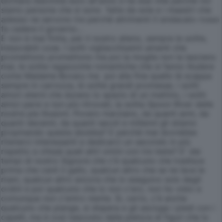
dichiara diecimila euro all'anno e ha due ville perché noi
siamo persone che si sono fatte da sole e i maestri che
adesso ne servono tre perché altrimenti il sindacato rosso
fa cadere il governo...
E non è mai finita, per il nostro alieno, sempre le solite,
inesorabili cose. I soliti vigliacchissimi amanti che
promettono promettono ma poi la moglie non la lasciano
mai, le solite ragazzotte romantiche che si fanno illudere
come Madame Bovary ma poi alla fine quello là scappa
sempre in carrozza, le solite grandi promesse, i soliti
amori eterni che durano lo spazio di un mattino, i soliti
amici persi e non più ritrovati, la solita Spoon River delle
nostre pie illusioni. Povero marziano, da quanti anni, da
quanti decenni, da quanti secoli e millenni gli stiamo
propinando questa sbobba? E perché mai dovrebbe
ritenerci interessanti e dedicarci un secondo in più
rispetto a chissà quali altri omini con tre teste? E' dai
tempi di nostro Signore che c'è qualcuno che tradisce
prima che canti il gallo, qualcun altro che se ne lava le
mani, qualcun altro ancora che io eseguivo solo degli
ordini e poi qualcuno che io non c'ero, non ho visto e
comunque non c'entro niente. Sì, certo, c'è anche
qualcuno che piange, si dispera e gli asciuga i piedi con i
capelli, ma è così nascosto dalla pletora di figuri che lo