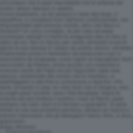
circondano che è assai improbabile che le antenne del
nostro alieno riescano a vederlo.
Come biasimarlo, se da sempre ci tiene alla larga, ci
squalifica, ci considera fuori dall'arco costituzionale, veri
impresentabili dell'universo mondo, altro che Razzi e
Scilipoti? Un unico consiglio, se per caso dovesse
comunque venirgli in mente la sciagurata idea di fare un
salto da noi. Non lo faccia, per carità, altrimenti in pochi
giorni la sua discesa in campo da evento storico verrebbe
trasformata prima in fenomeno da baraccone e poi in
macchietta da strapaese, come capitò al malcapitato Kunt
raccontato da Flaiano, prima accolto con solennità e
ricevuto anche dal Papa ma poi fagocitato dalla noia
atavica, esistenziale dei romani che lo insultano, lo
sbeffeggiano e alla fine lo convincono a ripartire: «Più
tardi, tornando a casa, ho visto Kunt che si dirigeva, solo,
a lunghi passi morbidi, verso Villa Borghese. Sopra le
chiome dei pini brillava il puntino rosso di Marte, quasi
solitario nel cielo. Kunt si è fermato a guardarlo. Si parla
infatti di una sua prossima partenza, sempre se riuscirà a
riavere l'astronave, che gli albergatori hanno fatto, si dice,
pignorare».
Diego Minonzio
© RIPRODUZIONE RISERVATA