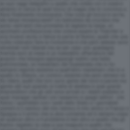
ai suoi raggi telepatici o quello che volete voi ci osservi
attento in cerca di quel tocco di magia che lo convinca a
farsi finalmente riconoscere. Che cosa gli tocca in sorte,
da tempi immemorabili? Un battutista da crociera che
sono vent'anni che promette di tagliare le tasse, un
azzimato professorone che voleva essere la Thatcher e
ora invece recita a fatica la parte di Rumor, quelli che una
volta volevano fare la rivoluzione e che però adesso sono
diventati tutti liberali ma se per caso uno guadagna
tremila euro al mese è un maledetto affamatore del
popolo che bisogna appioppargli subito una bella
patrimoniale, un manettaro del Guatemala che io ho
sempre ragione assieme a quell'altro manettaro che io a
quello lo sfascio, un comico ululante che però almeno lui
fa ridere, quelli che loro sono gente del nord a parole ma
gente del sud quando si tratta di sbafare e quei grandi
imprenditori che gli utili sono privati e i debiti pubblici e
quei manager sanitari con tesserino e quegli editori che
fanno i quotidiani con i soldi dello Stato e i giornalisti
zerbini e il nemico del mio nemico è mio amico e Franza o
Spagna e il primo che si alza comanda ed è sempre colpa
di qualcun altro e il problema è ben altro e quello che gli
hanno regalato la casa a sua insaputa e quello che