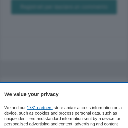
Registrati per lasciare un commento
We value your privacy
We and our
1731 partners
185.000
store and/or access information on a
€
device, such as cookies and process personal data, such as
unique identifiers and standard information sent by a device for
Cernobbio - Como
personalised advertising and content, advertising and content
Appartamento