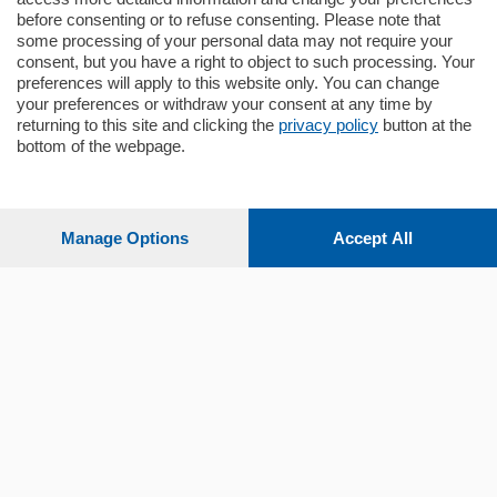
before consenting or to refuse consenting. Please note that
some processing of your personal data may not require your
consent, but you have a right to object to such processing. Your
preferences will apply to this website only. You can change
your preferences or withdraw your consent at any time by
returning to this site and clicking the
privacy policy
button at the
bottom of the webpage.
Sezioni
Settimanali
Manage Options
Accept All
Territorio
Sport
Chi Siamo
Servizi