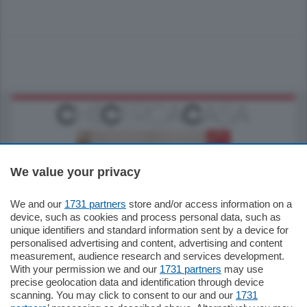
We value your privacy
We and our
1731 partners
store and/or access information on a
185.000
€
device, such as cookies and process personal data, such as
unique identifiers and standard information sent by a device for
Cernobbio - Como
personalised advertising and content, advertising and content
Appartamento
measurement, audience research and services development.
Situato nella tranquilla frazione di Piazza
With your permission we and our
1731 partners
may use
Santo Stefano, in un contesto riservato e a
precise geolocation data and identification through device
pochi minuti …
scanning. You may click to consent to our and our
1731